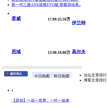
新一代三菱ASX或推EVO版 搭载混动系..
君威
17.99-25.59万
伊兰特
思域
高尔夫
12.98-18.88万
酷车美女
论坛文章排行
今日热图
昨日热图
博客文章排行
1
【原创】一花一世界、一叶一如来