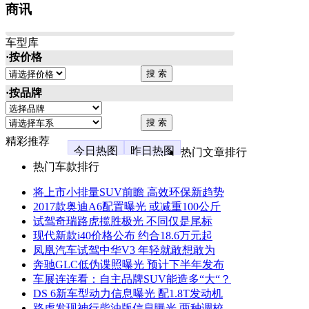
商讯
车型库
·按价格
·按品牌
精彩推荐
今日热图
昨日热图
热门文章排行
热门车款排行
将上市小排量SUV前瞻 高效环保新趋势
2017款奥迪A6配置曝光 或减重100公斤
试驾奇瑞路虎揽胜极光 不同仅是尾标
现代新款i40价格公布 约合18.6万元起
凤凰汽车试驾中华V3 年轻就敢想敢为
奔驰GLC低伪谍照曝光 预计下半年发布
车展连连看：自主品牌SUV能造多“大“？
DS 6新车型动力信息曝光 配1.8T发动机
路虎发现神行柴油版信息曝光 两种调校