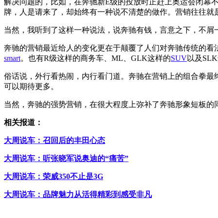
解决问题的，比如，在奔驰新E级的投放时正赶上奥运会闭幕
牌，人是请来了，却始终有一种说不清楚的做作。营销往往就
当然，我听到了这样一种说法，说奔驰有钱，言意之下，不屑
奔驰的营销最近给人的变化更在于颠覆了人们对奔驰传统的看法
smart
。也有R级这样的商务车、ML、GLK这样的
SUV
以及SL
俗话说，外行看热闹，内行看门道。奔驰在营销上的组合拳最终
可以期待更多。
当然，奔驰的强势营销，在很大程度上弥补了奔驰形象短板的
相关报道：
大周说车：召回后的丰田心态
大周说车：听张晓军说奥迪的“痛苦”
大周说车：荣威350不止是3G
大周说车：品牌魅力从活得精彩到感受非凡