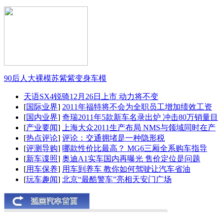
90后人大裸模苏紫紫变身车模
天语SX4锐骑12月26日上市 动力将不变
[
国际业界
]
2011年福特将不会为全职员工增加绩效工资
[
国内业界
]
奇瑞2011年5款新车名录出炉 冲击80万销量目
[
产业要闻
]
上海大众2011生产布局 NMS与领域同时在产
[
热点评论
]
评论：交通拥堵是一种隐形税
[
评测导购
]
哪款性价比最高？ MG6三厢全系购车指导
[
新车谍照
]
奥迪A1实车国内再曝光 售价定位是问题
[
用车保养
]
用车到养车 教你如何驾驶让汽车省油
[
玩车趣闻
]
北京“最酷警车”亮相天安门广场