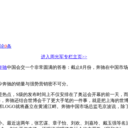
论
0
条
进入周光军专栏主页>>
奔驰
中国会交一个非常圆满的答卷：截止8月份，奔驰在中国市
少奔驰的销量与强势营销密不可分。
是热点，S级的发布时间上不仅安排在了奥运会开幕的前一天，
，奔驰还结合世博会干了更大手笔的一件事，就是把上海的世博会
辉LOGO就将矗立在黄浦江畔。奔驰中国市场总监毛京波说，除
小。最近这两年，张艺谋、章子怡、刘欢、刘嘉玲、戴玉强等名