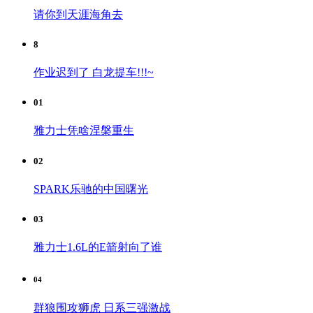
请你到天涯海角去
8
作业迟到了 白龙提车!!!~
01
雅力士凭啥涅槃重生
02
SPARK乐驰的中国曙光
03
雅力士1.6L的E箭射向了谁
04
群狼围攻狮虎 日系三强激战