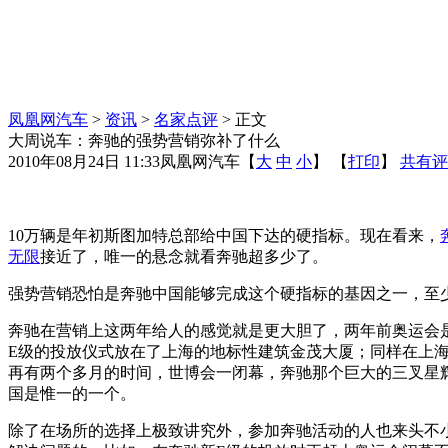
凤凰网汽车
>
资讯
>
名家点评
> 正文
大周说车：奔驰的强势营销弥补了什么
2010年08月24日 11:33
凤凰网汽车
【
大
中
小
】 【
打印
】
共有评
10万辆是年初斯图加特总部给中国下达的硬指标。现在看来，
无限
接近了，唯一的悬念就看奔驰超多少了。
强势营销恐怕是奔驰中国能够完成这个硬指标的基因之一，至
奔驰在营销上这两年给人的感觉就是更大胆了，两年前奥运会
E级的投放仪式放在了上海的地标性建筑金茂大厦；同样在上海
再有两个多月的时间，世博会一闭幕，奔驰那个巨大的三叉星
国是惟一的一个。
除了在场所的选择上极致讲究外，参加奔驰活动的人也来头不