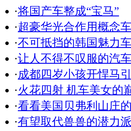
·
将国产车整成“宝马”
·
超豪华光合作用概念
·
不可抵挡的韩国魅力
·
让人不得不叹服的汽
·
成都四岁小孩开悍马
·
火花四射 机车美女的
·
看看美国贝弗利山庄
·
有望取代兽兽的潜力