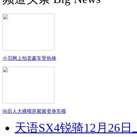
小贝网上拍卖豪车受热捧
90后人大裸模苏紫紫变身车模
天语SX4锐骑12月26