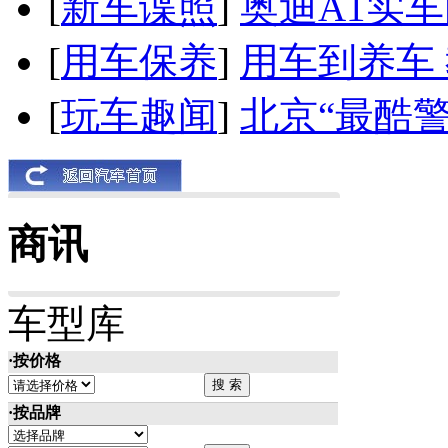
[
新车谍照
]
奥迪A1实
[
用车保养
]
用车到养车
[
玩车趣闻
]
北京“最酷
商讯
车型库
·按价格
·按品牌