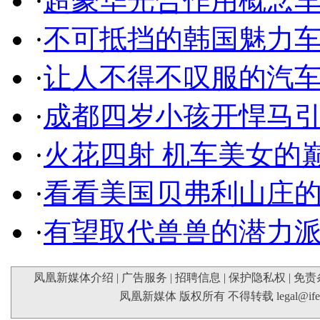
·
超豪华光合作用概念
·
不可抵挡的韩国魅力
·
让人不得不叹服的汽
·
成都四岁小孩开悍马
·
火花四射 机车美女的
·
看看美国贝弗利山庄
·
有望取代兽兽的潜力
凤凰新媒体介绍
|
广告服务
|
招聘信息
|
保护隐私权
|
免责
凤凰新媒体 版权所有 不得转载
legal@if