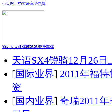
小贝网上拍卖豪车受热捧
90后人大裸模苏紫紫变身车模
天语SX4锐骑12月26
[
国际业界
]
2011年
资
[
国内业界
]
奇瑞2011