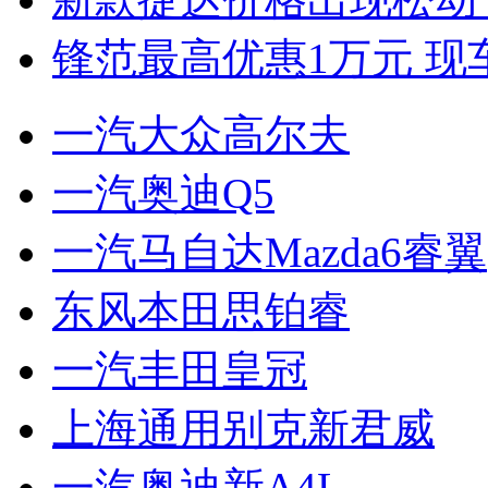
锋范最高优惠1万元 现
一汽大众高尔夫
一汽奥迪Q5
一汽马自达Mazda6睿翼
东风本田思铂睿
一汽丰田皇冠
上海通用别克新君威
一汽奥迪新A4L