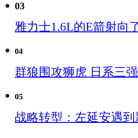
03
雅力士1.6L的E箭射向
04
群狼围攻狮虎 日系三
05
战略转型：左延安遇到