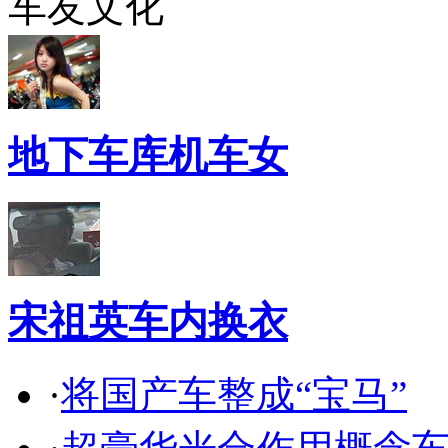
车友文化
地下车库机车女
宋祖英车内换衣
·
将国产车整成“宝马”