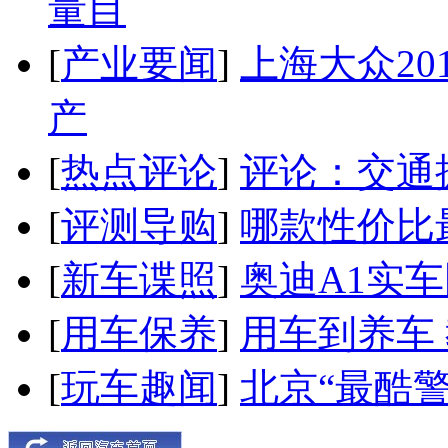
量目
[
产业要闻
]
上海大众20
产
[
热点评论
]
评论：交通
[
评测导购
]
哪款性价比
[
新车谍照
]
奥迪A1实
[
用车保养
]
用车到养车
[
玩车趣闻
]
北京“最酷