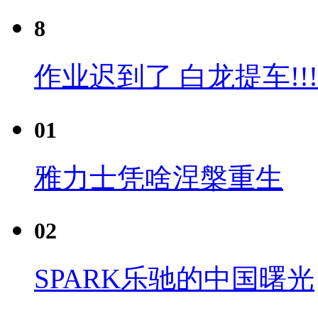
8
作业迟到了 白龙提车!!!
01
雅力士凭啥涅槃重生
02
SPARK乐驰的中国曙光