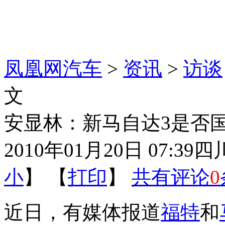
凤凰网汽车
>
资讯
>
访谈
文
安显林：新马自达3是否
2010年01月20日 07:39
四
小
】 【
打印
】
共有评论
0
近日，有媒体报道
福特
和