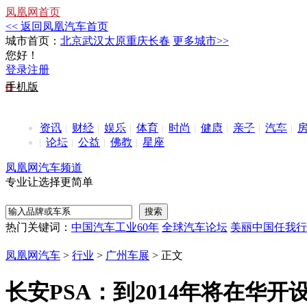
凤凰网首页
<< 返回凤凰汽车首页
城市首页：
北京
武汉
太原
重庆
长春
更多城市>>
您好！
登录
注册
手机版
资讯
财经
娱乐
体育
时尚
健康
亲子
汽车
论坛
公益
佛教
星座
凤凰网汽车频道
专业让选择更简单
热门关键词：
中国汽车工业60年
全球汽车论坛
美丽中国任我行
凤凰网汽车
>
行业
>
广州车展
> 正文
长安PSA：到2014年将在华开设