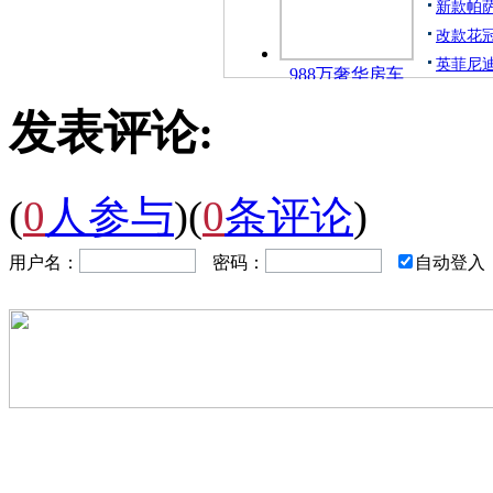
新款帕萨
改款花冠
英菲尼迪
988万奢华房车
发表评论:
(
0
人参与
)
(
0
条评论
)
用户名：
密码：
自动登入