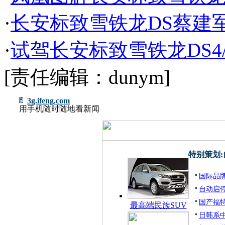
·
长安标致雪铁龙DS蔡建军
·
试驾长安标致雪铁龙DS4/
[责任编辑：dunym]
3g.ifeng.com
用手机随时随地看新闻
特别策划
国际品
自动启
国产福特
最高端民族SUV
日韩系中