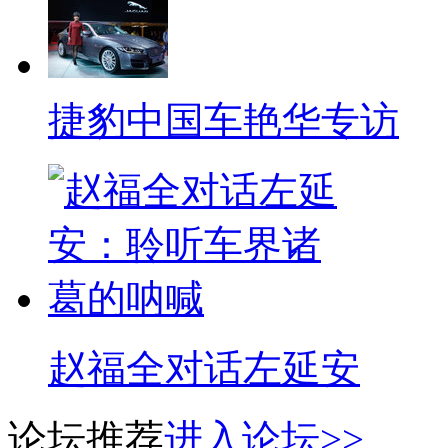
捷豹中国车艳华专访
赵福全对话左延安
论坛推荐
进入论坛>>