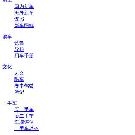
新车
国内新车
海外新车
谍照
新车图解
购车
试驾
导购
用车手册
文化
人文
酷车
赛事驾驶
游记
二手车
买二手车
卖二手车
车辆评估
二手车动态