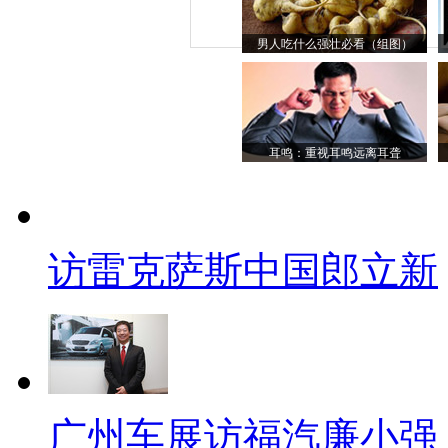
男人吃什么强壮必看（组图）
耳鸣：重视耳鸣远离耳聋
访雷克萨斯中国郎立新
广州车展访福汽廉小强