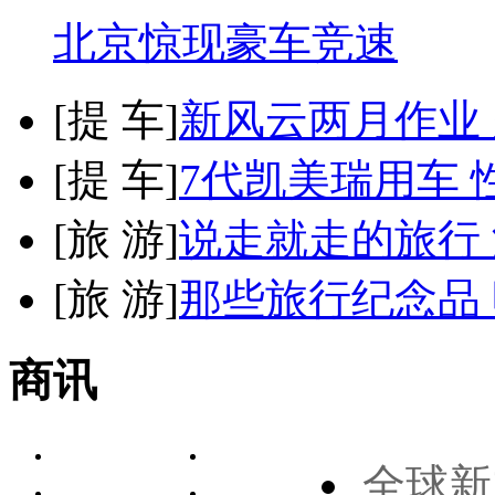
北京惊现豪车竞速
[
提 车
]
新风云两月作业
[
提 车
]
7代凯美瑞用车 
[
旅 游
]
说走就走的旅行
[
旅 游
]
那些旅行纪念品 
商讯
全球新