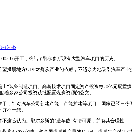
评论
0
条
(600295)开工，终结了鄂尔多斯没有大型汽车项目的历史。
希望摆脱地方GDP对煤炭产业的依赖，不遗余力地吸引汽车产业
提出“装备制造项目、高新技术项目固定资产投资每20亿元配置
张贴着多家公司投资获批配置煤炭资源的公文。
在于，针对汽车公司新建产能、产能扩建等项目，国家已经三令
乎并不一致。
不这么认为。鄂尔多斯的“造车热”有情可原，并有其合理性。
煤炭3.3033亿吨，占全国煤炭总产量的11.2%，煤炭生产销售