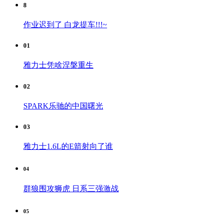
8
作业迟到了 白龙提车!!!~
01
雅力士凭啥涅槃重生
02
SPARK乐驰的中国曙光
03
雅力士1.6L的E箭射向了谁
04
群狼围攻狮虎 日系三强激战
05