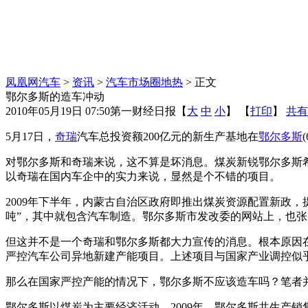
凤凰网汽车
>
资讯
>
汽车市场圈地热
> 正文
鄂尔多斯的造车冲动
2010年05月19日 07:50
第一财经日报
【
大
中
小
】 【
打印
】
共有
5月17日，
奇瑞
汽车总投资额200亿元的新生产基地在
鄂尔多斯
对鄂尔多斯和奇瑞来说，这不算是坏消息。煤炭新锐鄂尔多斯
以奇瑞在国内车企中的实力来说，显然是个不错的项目。
2009年下半年，内蒙古自治区政府即推出煤炭资源配置新政，
吨”，其中就包含汽车制造。鄂尔多斯市发改委的网站上，也
但这并不是一个奇瑞和鄂尔多斯都大力宣传的消息。根本原因
严控汽车公司异地新建产能项目。上述项目与国家产业调控似
那么在国家严控产能的情况下，鄂尔多斯不应该造车吗？笔者并
鄂尔多斯以煤炭为主要经济活动，2009年，鄂尔多斯共生产销售