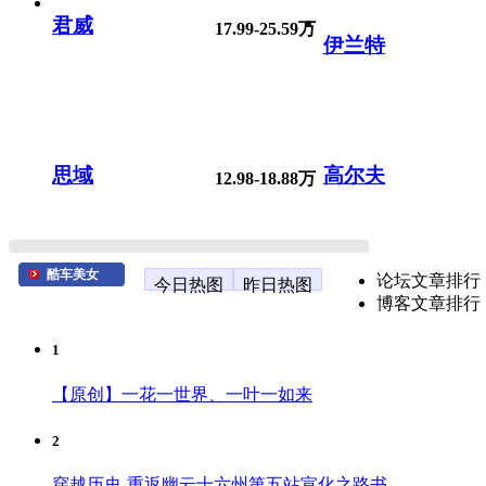
君威
17.99-25.59万
伊兰特
思域
高尔夫
12.98-18.88万
酷车美女
论坛文章排行
今日热图
昨日热图
博客文章排行
1
【原创】一花一世界、一叶一如来
2
穿越历史-重返幽云十六州第五站宣化之路书