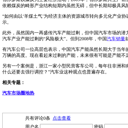
依赖煤炭的畸形产业结构短期内虽然无碍，但中长期却极具风
“如何由以‘羊煤土气’为经济主体的资源城市转向多元化产业协
示。
此外，虽然国内一再盛传汽车产能过剩，但中国汽车市场的潜力却
汽车产业产能过剩的“风险极大”。但到2008年，中国
汽车销量
有汽车公司一位高层也表示，中国汽车产能虽然长期大于当年的
万辆的高度。现在看起来过剩的产能，未来很有可能是产能不
另有一个案例是，浙江一家小型民营客车公司，每年往非洲和南美
什么还要去强行调控？”汽车业这种观点也普遍存在。
相关专题：
汽车市场圈地热
共有评论
0
条
点击查看
用户名
密码