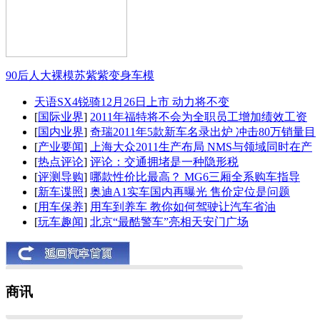
90后人大裸模苏紫紫变身车模
天语SX4锐骑12月26日上市 动力将不变
[
国际业界
]
2011年福特将不会为全职员工增加绩效工资
[
国内业界
]
奇瑞2011年5款新车名录出炉 冲击80万销量目
[
产业要闻
]
上海大众2011生产布局 NMS与领域同时在产
[
热点评论
]
评论：交通拥堵是一种隐形税
[
评测导购
]
哪款性价比最高？ MG6三厢全系购车指导
[
新车谍照
]
奥迪A1实车国内再曝光 售价定位是问题
[
用车保养
]
用车到养车 教你如何驾驶让汽车省油
[
玩车趣闻
]
北京“最酷警车”亮相天安门广场
商讯