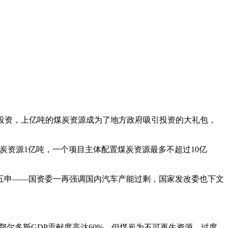
投资，上亿吨的煤炭资源成为了地方政府吸引投资的大礼包，
煤炭资源1亿吨，一个项目主体配置煤炭资源最多不超过10亿
五申——国资委一再强调国内汽车产能过剩，国家发改委也下文
对鄂尔多斯GDP贡献度高达60%。但煤炭为不可再生资源，过度