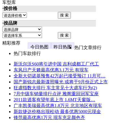
车型库
·按价格
·按品牌
精彩推荐
今日热图
昨日热图
热门文章排行
热门车款排行
新沃尔沃S60将引进中国 吉利成都工厂代工
东风日产天籁最高优惠3.1万元 有现车
全新大切诺基预售42万起已接受预订 11月可…
国产新锐志最新谍照曝光 或将于9月份正式上市
狂虐指数大排行 车主常见十大虐车行为(2)
7月中级车销量排行点评 雅阁重回冠军宝座
2011款逍客有望年底上市 1.6MT天窗版…
广丰凯美瑞最高优惠1.8万元 北京地区有现车
新款捷达价格出现松动 最多优惠5000元现金
锋范最高优惠1万元 现车充足颜色齐