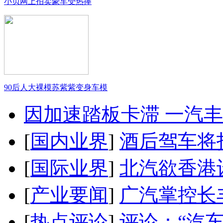
小贝网上拍卖豪车受热捧
90后人大裸模苏紫紫变身车模
因加速踏板卡滞 一汽丰田
[
国内业界
]
酒后驾车将扣
[
国际业界
]
北汽欲香港
[
产业要闻
]
广汽掌控长
[
热点评论
]
评论：“汽