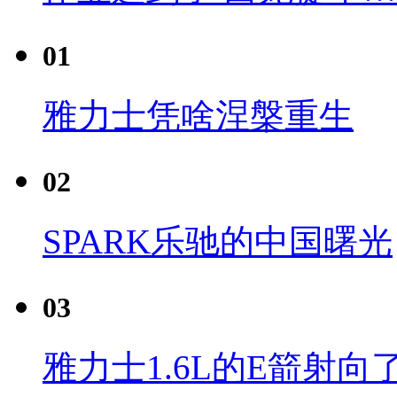
01
雅力士凭啥涅槃重生
02
SPARK乐驰的中国曙光
03
雅力士1.6L的E箭射向