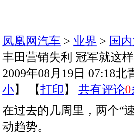
凤凰网汽车
>
业界
>
国内
丰田营销失利 冠军就这
2009年08月19日 07:18
北
小
】 【
打印
】
共有评论
0
在过去的几周里，两个“
动趋势。