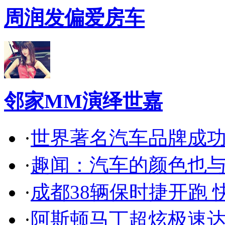
周润发偏爱房车
邻家MM演绎世嘉
·
世界著名汽车品牌成
·
趣闻：汽车的颜色也
·
成都38辆保时捷开跑 
·
阿斯顿马丁超炫极速达