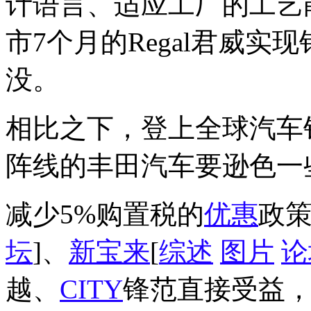
计语言、适应工厂的工艺
市7个月的Regal君威实
没。
相比之下，登上全球汽车
阵线的丰田汽车要逊色一
减少5%购置税的
优惠
政策
坛
]、
新宝来
[
综述
图片
论
越、
CITY
锋范直接受益，