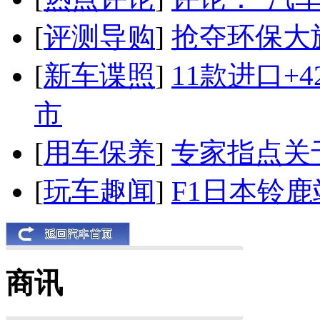
[
评测导购
]
抢夺环保大
[
新车谍照
]
11款进口+
市
[
用车保养
]
专家指点关
[
玩车趣闻
]
F1日本铃
商讯