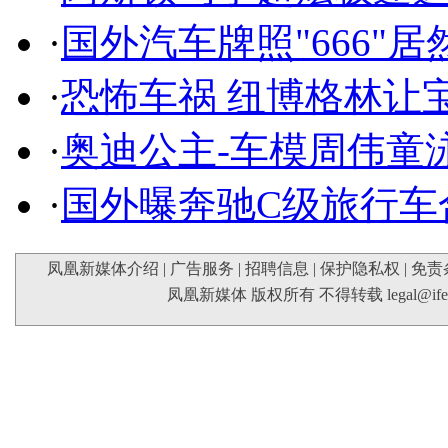
·
国外汽车牌照"666"
·
恐怖车祸 纽博格林让
·
奥迪公主-车模周伟童
·
国外曝奔驰C级旅行车
凤凰新媒体介绍
|
广告服务
|
招聘信息
|
保护隐私权
|
免责
凤凰新媒体 版权所有 不得转载
legal@if