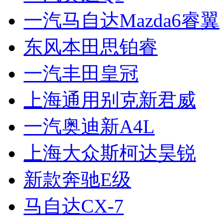
一汽马自达Mazda6睿翼
东风本田思铂睿
一汽丰田皇冠
上海通用别克新君威
一汽奥迪新A4L
上海大众斯柯达昊锐
新款奔驰E级
马自达CX-7