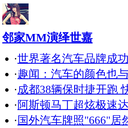
邻家MM演绎世嘉
·
世界著名汽车品牌成
·
趣闻：汽车的颜色也
·
成都38辆保时捷开跑 
·
阿斯顿马丁超炫极速达
·
国外汽车牌照"666"