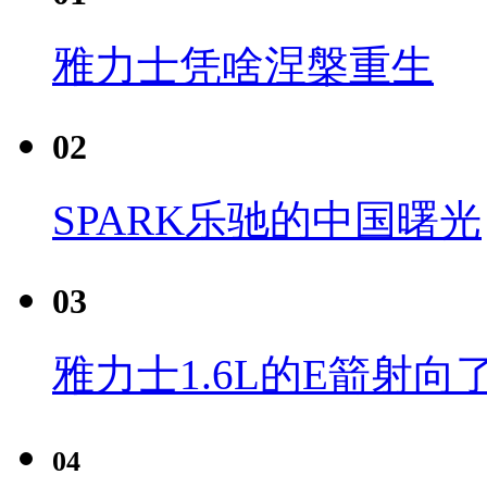
雅力士凭啥涅槃重生
02
SPARK乐驰的中国曙光
03
雅力士1.6L的E箭射向
04