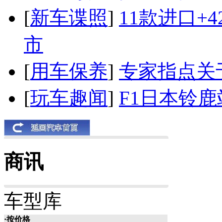
[
新车谍照
]
11款进口+
市
[
用车保养
]
专家指点关
[
玩车趣闻
]
F1日本铃
商讯
车型库
·按价格