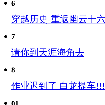
6
穿越历史-重返幽云十六
7
请你到天涯海角去
8
作业迟到了 白龙提车!!!
01