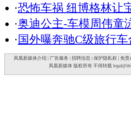
·
恐怖车祸 纽博格林让
·
奥迪公主-车模周伟童
·
国外曝奔驰C级旅行车
凤凰新媒体介绍
|
广告服务
|
招聘信息
|
保护隐私权
|
免责
凤凰新媒体 版权所有 不得转载
legal@if