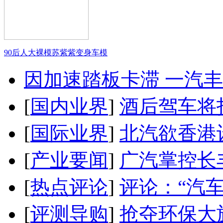
90后人大裸模苏紫紫变身车模
因加速踏板卡滞 一汽丰田
[
国内业界
]
酒后驾车将扣
[
国际业界
]
北汽欲香港
[
产业要闻
]
广汽掌控长
[
热点评论
]
评论：“汽
[
评测导购
]
抢夺环保大