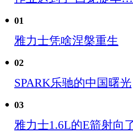
01
雅力士凭啥涅槃重生
02
SPARK乐驰的中国曙光
03
雅力士1.6L的E箭射向