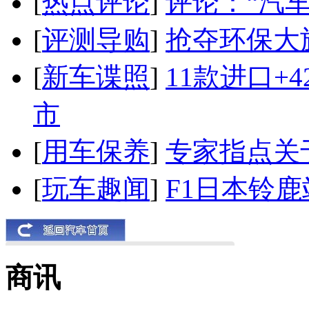
[
热点评论
]
评论：“汽
[
评测导购
]
抢夺环保大
[
新车谍照
]
11款进口+
市
[
用车保养
]
专家指点关
[
玩车趣闻
]
F1日本铃
商讯