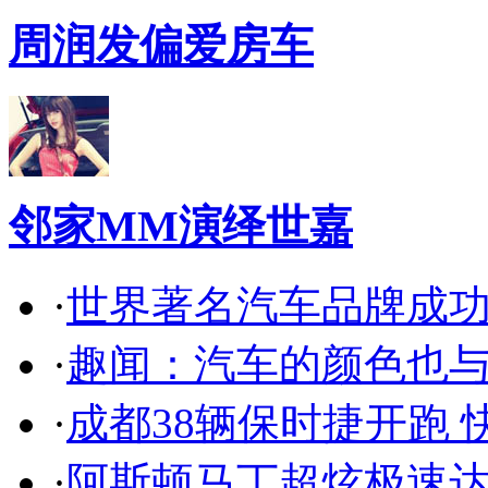
周润发偏爱房车
邻家MM演绎世嘉
·
世界著名汽车品牌成
·
趣闻：汽车的颜色也
·
成都38辆保时捷开跑 
·
阿斯顿马丁超炫极速达