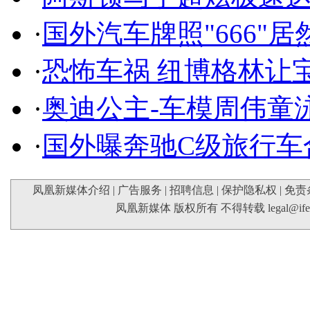
·
国外汽车牌照"666"
·
恐怖车祸 纽博格林让
·
奥迪公主-车模周伟童
·
国外曝奔驰C级旅行车
凤凰新媒体介绍
|
广告服务
|
招聘信息
|
保护隐私权
|
免责
凤凰新媒体 版权所有 不得转载
legal@if