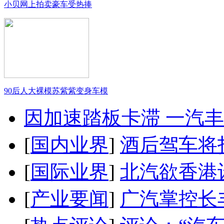
小贝网上拍卖豪车受热捧
90后人大裸模苏紫紫变身车模
因加速踏板卡滞 一汽丰田
[
国内业界
]
酒后驾车将扣
[
国际业界
]
北汽欲香港
[
产业要闻
]
广汽掌控长