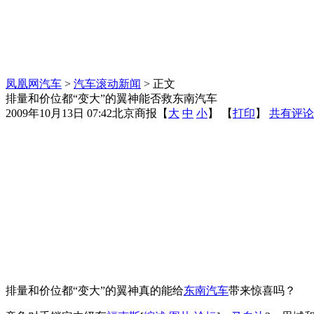
凤凰网汽车
>
汽车滚动新闻
> 正文
排量和价位都“变大”的翼神能否救东南汽车
2009年10月13日 07:42
北京商报
【
大
中
小
】 【
打印
】
共有评论
排量和价位都“变大”的翼神真的能给
东南汽车
带来惊喜吗？