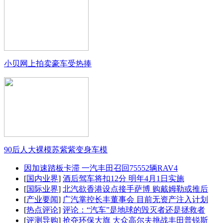
小贝网上拍卖豪车受热捧
90后人大裸模苏紫紫变身车模
因加速踏板卡滞 一汽丰田召回75552辆RAV4
[
国内业界
]
酒后驾车将扣12分 明年4月1日实施
[
国际业界
]
北汽欲香港设点接手萨博 购戴姆勒或推后
[
产业要闻
]
广汽掌控长丰董事会 目前无资产注入计划
[
热点评论
]
评论：“汽车”是地球的毁灭者还是拯救者
[
评测导购
]
抢夺环保大旗 大众高尔夫挑战丰田普锐斯