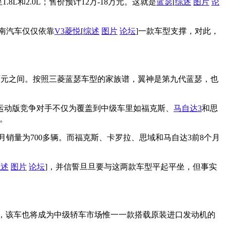
.8L和2.0L；售价预计12万-18万元。这就是
蓝瑟
[
综述
图片
论
东南汽车仅仅依靠
V3菱悦
[
综述
图片
论坛
]一款车型支撑，对此，
-18万元之间。按照三菱蓝瑟车型的家族谱，翼神是第九代蓝瑟，也
其运动版竞争对手不仅为覆盖到中级车里如福克斯、
马自达3
和思
。
均月销量为700多辆。而福克斯、卡罗拉、思域和马自达3前8个月
综述
图片
论坛
]，并信誓旦旦要与这两款车型平起平坐，但事实
，该车也将成为中级轿车市场惟一一款搭载原装进口发动机的
。