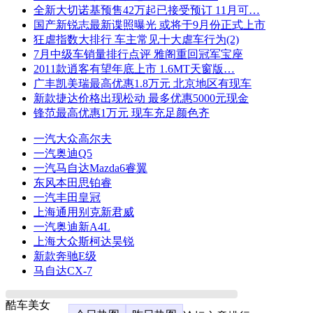
全新大切诺基预售42万起已接受预订 11月可…
国产新锐志最新谍照曝光 或将于9月份正式上市
狂虐指数大排行 车主常见十大虐车行为(2)
7月中级车销量排行点评 雅阁重回冠军宝座
2011款逍客有望年底上市 1.6MT天窗版…
广丰凯美瑞最高优惠1.8万元 北京地区有现车
新款捷达价格出现松动 最多优惠5000元现金
锋范最高优惠1万元 现车充足颜色齐
一汽大众高尔夫
一汽奥迪Q5
一汽马自达Mazda6睿翼
东风本田思铂睿
一汽丰田皇冠
上海通用别克新君威
一汽奥迪新A4L
上海大众斯柯达昊锐
新款奔驰E级
马自达CX-7
酷车美女