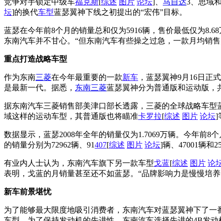
竞争对手锁定中级车
福克斯
[
综述
图片
论坛
]、
马自达
3、思域和
坛
]的换代
车型
蓝瑟翼神下线之初提出的“宏伟”目标。
蓝瑟在今年前8个月的销量总和仅为5916辆，售价最低仅为8
东南汽车并不甘心。“但东南汽车有些操之过急，一款月均销售
重点打造战略车型
作为东南
三菱
在今年最重要的一款
新车
，蓝瑟翼神9月16日正
是最新一代。据悉，
东南三菱
蓝瑟翼神分为普通版和运动版，共
据东南汽车三菱销售部美津口部长透露，三菱的全球战略车型蓝
域这样的运动车型，其普通版也将瞄准
卡罗拉
[
综述
图片
论坛
数据显示，蓝瑟2008年全年的销量仅为1.7069万辆。今年
的销量分别为72962辆、91
407
[
综述
图片
论坛
]辆、47001辆和2
有业内人士认为，东南汽车旗下另一款车型
戈蓝
[
综述
图片
论
表明，戈蓝的月销量甚至还不如蓝瑟。“品牌影响力是慢慢培养
新车前景堪忧
为了能够最大限度地吸引消费者，东南汽车对蓝瑟翼神下了一
车型。为了保持发动机的先进性，东南汽车选择先进的4B发动机