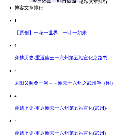
今日热图
昨日热图
论坛文章排行
博客文章排行
1
【原创】一花一世界、一叶一如来
2
穿越历史-重返幽云十六州第五站宣化之路书
3
太阳又照桑干河－－幽云十六州之武州游（图）
4
穿越历史-重返幽云十六州第五站宣化(武州)-
5
穿越历史-重返幽云十六州第五站宣化(武州)