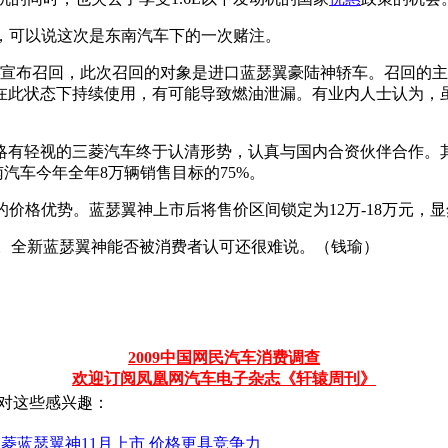
L，可以说这次是东南汽车下的一次赌注。
场宣布召回，此次召回的对象是进口蓝瑟翼豪陆神轿车。召回的
在此状态下持续使用，有可能导致燃油泄漏。有业内人士认为，
略有轻视的三菱汽车终于认清形势，认真与国内合资伙伴合作。其
南汽车今年全年8万辆销售目标的75%。
万元的价格优势。蓝瑟翼神上市后将售价区间锁定为12万-18万元，
48万元。全新蓝瑟翼神能否被消费者认可还很难说。（钱瑜）
2009中国网民汽车消费调查
欢迎订阅凤凰网汽车电子杂志《轩辕周刊》
对这些感兴趣：
菱蓝瑟翼神11月上市 价格更具竞争力