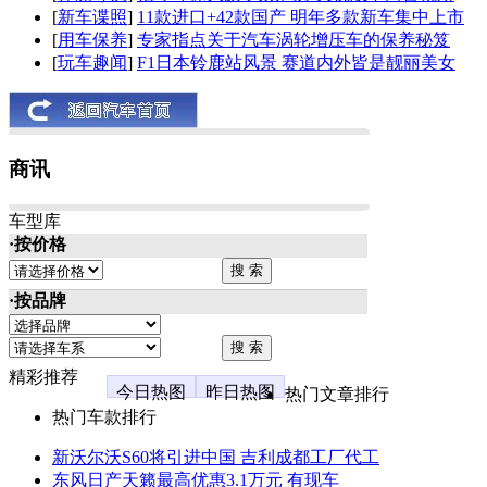
[
新车谍照
]
11款进口+42款国产 明年多款新车集中上市
[
用车保养
]
专家指点关于汽车涡轮增压车的保养秘笈
[
玩车趣闻
]
F1日本铃鹿站风景 赛道内外皆是靓丽美女
商讯
车型库
·按价格
·按品牌
精彩推荐
今日热图
昨日热图
热门文章排行
热门车款排行
新沃尔沃S60将引进中国 吉利成都工厂代工
东风日产天籁最高优惠3.1万元 有现车