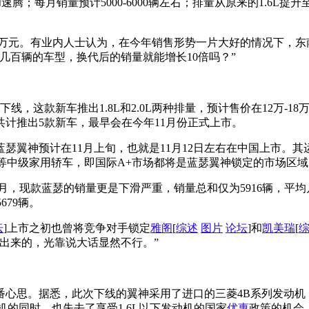
速腾；每月销量预计5000-6000辆左右；排量从原来的1.6L提升至1
.68万元。有业内人士认为，在今年销售形势一片大好的情况下，
几百辆的车型，换代后的销量就能增长10倍吗？”
式下线，这款新车推出1.8L和2.0L两种排量，预计售价在12万
计推出5款新车，最早会在今年11月份正式上市。
瑟翼神预计在11月上旬，也就是11月12日左右在中国上市。
]等中级家用轿车，即国际A+市场都将是蓝瑟翼神锁定的市场区域
前8个月，现款蓝瑟的销量更是下滑严重，销量总和仅为5916辆，平
5679辆。
坛
]上市之初也曾将竞争对手锁定
雅阁
[
综述
图片
论坛
]和
凯美瑞
[
出来的，光靠说大话显然不行。”
番心思。据悉，此次下线的翼神采用了进口的三菱4B系列发动机
的同时，也失去了享受1.6L以下发动机的国家
优惠
政策的机会