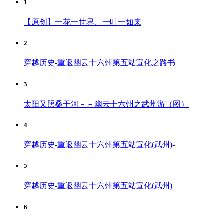
1
【原创】一花一世界、一叶一如来
2
穿越历史-重返幽云十六州第五站宣化之路书
3
太阳又照桑干河－－幽云十六州之武州游（图）
4
穿越历史-重返幽云十六州第五站宣化(武州)-
5
穿越历史-重返幽云十六州第五站宣化(武州)
6