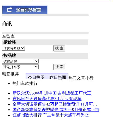
商讯
车型库
·按价格
·按品牌
精彩推荐
今日热图
昨日热图
热门文章排行
热门车款排行
新沃尔沃S60将引进中国 吉利成都工厂代工
东风日产天籁最高优惠3.1万元 有现车
全新大切诺基预售42万起已接受预订 11月可…
国产新锐志最新谍照曝光 或将于9月份正式上市
狂虐指数大排行 车主常见十大虐车行为(2)