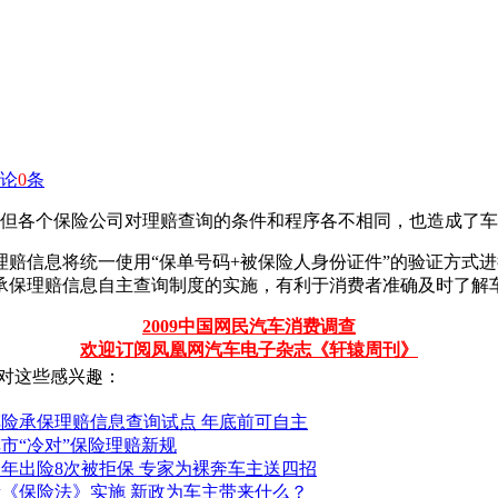
论
0
条
，但各个保险公司对理赔查询的条件和程序各不相同，也造成了
理赔信息将统一使用“保单号码+被保险人身份证件”的验证方式
承保理赔信息自主查询制度的实施，有利于消费者准确及时了解
2009中国网民汽车消费调查
欢迎订阅凤凰网汽车电子杂志《轩辕周刊》
对这些感兴趣：
车险承保理赔信息查询试点 年底前可自主
市“冷对”保险理赔新规
年出险8次被拒保 专家为裸奔车主送四招
新《保险法》实施 新政为车主带来什么？