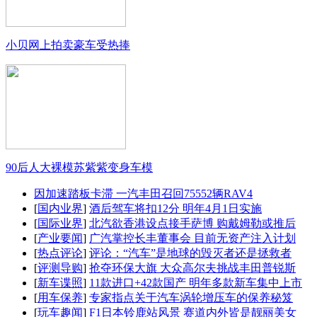
小贝网上拍卖豪车受热捧
90后人大裸模苏紫紫变身车模
因加速踏板卡滞 一汽丰田召回75552辆RAV4
[
国内业界
]
酒后驾车将扣12分 明年4月1日实施
[
国际业界
]
北汽欲香港设点接手萨博 购戴姆勒或推后
[
产业要闻
]
广汽掌控长丰董事会 目前无资产注入计划
[
热点评论
]
评论：“汽车”是地球的毁灭者还是拯救者
[
评测导购
]
抢夺环保大旗 大众高尔夫挑战丰田普锐斯
[
新车谍照
]
11款进口+42款国产 明年多款新车集中上市
[
用车保养
]
专家指点关于汽车涡轮增压车的保养秘笈
[
玩车趣闻
]
F1日本铃鹿站风景 赛道内外皆是靓丽美女