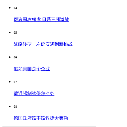
04
群狼围攻狮虎 日系三强激战
05
战略转型：左延安遇到新挑战
06
假如美国是个企业
07
遭遇强制续保怎么办
08
德国政府该不该救援舍弗勒