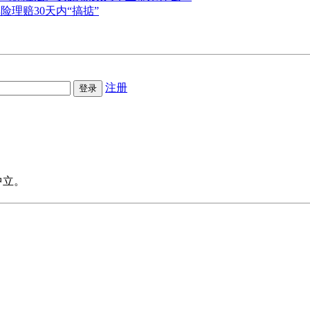
险理赔30天内“搞掂”
注册
中立。