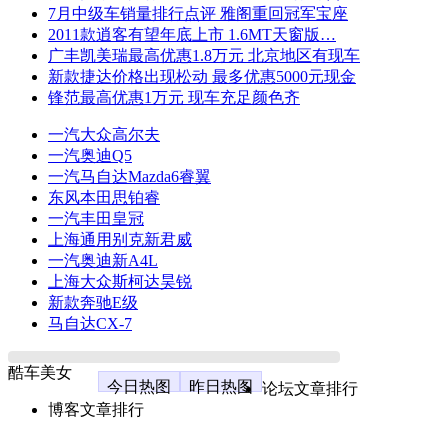
7月中级车销量排行点评 雅阁重回冠军宝座
2011款逍客有望年底上市 1.6MT天窗版…
广丰凯美瑞最高优惠1.8万元 北京地区有现车
新款捷达价格出现松动 最多优惠5000元现金
锋范最高优惠1万元 现车充足颜色齐
一汽大众高尔夫
一汽奥迪Q5
一汽马自达Mazda6睿翼
东风本田思铂睿
一汽丰田皇冠
上海通用别克新君威
一汽奥迪新A4L
上海大众斯柯达昊锐
新款奔驰E级
马自达CX-7
酷车美女
今日热图
昨日热图
论坛文章排行
博客文章排行