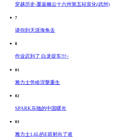
穿越历史-重返幽云十六州第五站宣化(武州)
7
请你到天涯海角去
8
作业迟到了 白龙提车!!!~
01
雅力士凭啥涅槃重生
02
SPARK乐驰的中国曙光
03
雅力士1.6L的E箭射向了谁