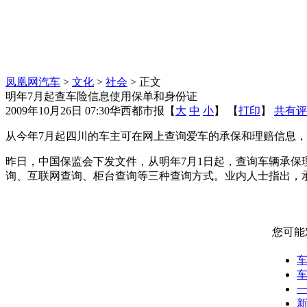
凤凰网汽车
>
文化
>
社会
> 正文
明年7月起查车险信息使用保单和身份证
2009年10月26日 07:30
华西都市报
【
大
中
小
】 【
打印
】
共有评
从今年7月起四川的车主可在网上查询爱车的承保和理赔信息
昨日，中国保监会下发文件，从明年7月1日起，查询车辆承保
询、互联网查询、柜台查询等三种查询方式。业内人士指出，
您可能
车
一