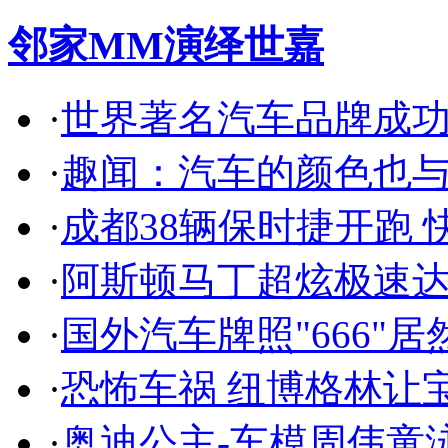
邻家MM演绎世嘉
·
世界著名汽车品牌成
·
趣闻：汽车的颜色也
·
成都38辆保时捷开跑 
·
阿斯顿马丁超炫极速达
·
国外汽车牌照"666"
·
恐怖车祸 纽博格林让
·
奥迪公主-车模周伟童