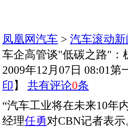
凤凰网汽车
>
汽车滚动新
车企高管谈"低碳之路"：
2009年12月07日 08:01
第
印
】
共有评论
0
条
“汽车工业将在未来10年
经理
任勇
对CBN记者表示