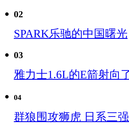
02
SPARK乐驰的中国曙光
03
雅力士1.6L的E箭射向
04
群狼围攻狮虎 日系三