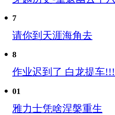
7
请你到天涯海角去
8
作业迟到了 白龙提车!!!
01
雅力士凭啥涅槃重生