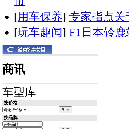
市
[
用车保养
]
专家指点关
[
玩车趣闻
]
F1日本铃
商讯
车型库
·按价格
·按品牌