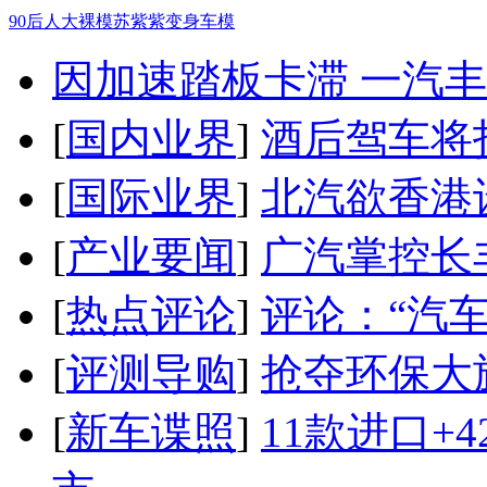
90后人大裸模苏紫紫变身车模
因加速踏板卡滞 一汽丰田
[
国内业界
]
酒后驾车将扣
[
国际业界
]
北汽欲香港
[
产业要闻
]
广汽掌控长
[
热点评论
]
评论：“汽
[
评测导购
]
抢夺环保大
[
新车谍照
]
11款进口+