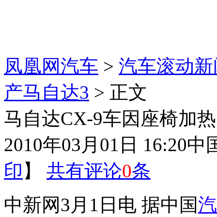
凤凰网汽车
>
汽车滚动新
产马自达3
> 正文
马自达CX-9车因座椅加
2010年03月01日 16:20
中
印
】
共有评论
0
条
中新网3月1日电 据中国
汽