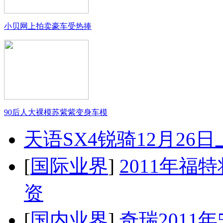
小贝网上拍卖豪车受热捧
90后人大裸模苏紫紫变身车模
天语SX4锐骑12月26
[
国际业界
]
2011年
资
[
国内业界
]
奇瑞2011