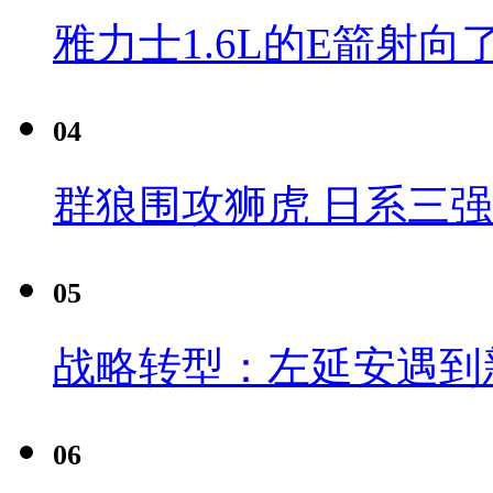
雅力士1.6L的E箭射向
04
群狼围攻狮虎 日系三
05
战略转型：左延安遇到
06