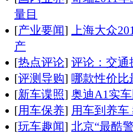
量目
[
产业要闻
]
上海大众20
产
[
热点评论
]
评论：交通
[
评测导购
]
哪款性价比
[
新车谍照
]
奥迪A1实
[
用车保养
]
用车到养车
[
玩车趣闻
]
北京“最酷