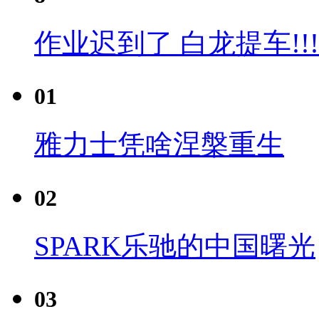
作业迟到了 白龙提车!!!
01
雅力士凭啥涅槃重生
02
SPARK乐驰的中国曙光
03