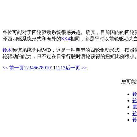
各位可能对于四轮驱动系统很感兴趣。确实，目前国内的四轮
泽西四驱系统形式和海外的
SX4
相同，都是平时以前轮驱动为
铃木
称该系统为i-AWD，这是一种典型的四轮驱动形式，按
轮驱动的能力，只不过在日常行驶时后轮获得的扭矩比例很小。与
<< 前一页
1
2
3
4
5
6
7
8
9
10
11
12
13
后一页 >>
您可能
铃
需