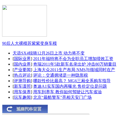
90后人大裸模苏紫紫变身车模
天语SX4锐骑12月26日上市 动力将不变
[
国际业界
]
2011年福特将不会为全职员工增加绩效工资
[
国内业界
]
奇瑞2011年5款新车名录出炉 冲击80万销量目
[
产业要闻
]
上海大众2011生产布局 NMS与领域同时在产
[
热点评论
]
评论：交通拥堵是一种隐形税
[
评测导购
]
哪款性价比最高？ MG6三厢全系购车指导
[
新车谍照
]
奥迪A1实车国内再曝光 售价定位是问题
[
用车保养
]
用车到养车 教你如何驾驶让汽车省油
[
玩车趣闻
]
北京“最酷警车”亮相天安门广场