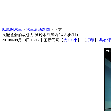
凤凰网汽车
>
汽车滚动新闻
> 正文
只能意会的吸引力 测铃木凯泽西2.4四驱(11)
2010年08月13日 13:17
中国新闻网
【
大
中
小
】 【
打印
】
共有评