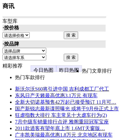
商讯
车型库
·按价格
·按品牌
精彩推荐
今日热图
昨日热图
热门文章排行
热门车款排行
新沃尔沃S60将引进中国 吉利成都工厂代工
东风日产天籁最高优惠3.1万元 有现车
全新大切诺基预售42万起已接受预订 11月可…
国产新锐志最新谍照曝光 或将于9月份正式上市
狂虐指数大排行 车主常见十大虐车行为(2)
7月中级车销量排行点评 雅阁重回冠军宝座
2011款逍客有望年底上市 1.6MT天窗版…
广丰凯美瑞最高优惠1.8万元 北京地区有现车