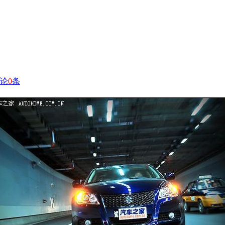
论
0
条