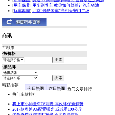
[
用车保养
]
用车到养车 教你如何驾驶让汽车省油
[
玩车趣闻
]
北京“最酷警车”亮相天安门广场
商讯
车型库
·按价格
·按品牌
精彩推荐
今日热图
昨日热图
热门文章排行
热门车款排行
将上市小排量SUV前瞻 高效环保新趋势
2017款奥迪A6配置曝光 或减重100公斤
试驾奇瑞路虎揽胜极光 不同仅是尾标