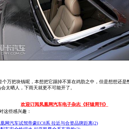
差个万把块钱呢，本想把它踢掉不算在鸡肋之中，但是想想还是
热会太晒人，下雨天就更不可能开了。
欢迎订阅凤凰网汽车电子杂志《轩辕周刊》
对这些感兴趣：
凰网汽车试驾帝豪EC8系 拉近与合资品牌距离(2)