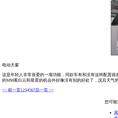
电动天窗
这是年轻人非常喜爱的一项功能，同款车有和没有这样配置就
的MM看白云和星星的机会外好像没有别的好处了，况且天气
<< 前一页
1
2
3
4
5
6
7
后一页 >>
您可能
凤