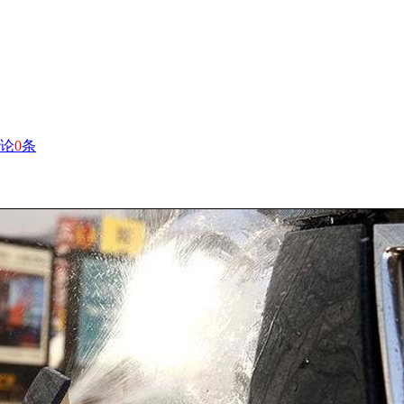
论
0
条