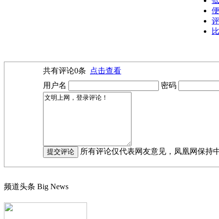
低
便
评
比
共有评论
0
条
点击查看
用户名
密码
所有评论仅代表网友意见，凤凰网保持
频道头条
Big News