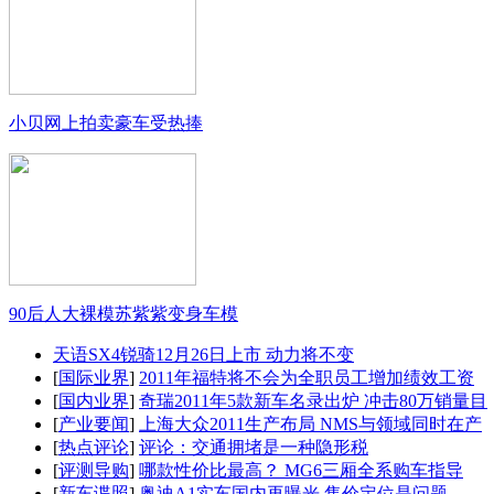
小贝网上拍卖豪车受热捧
90后人大裸模苏紫紫变身车模
天语SX4锐骑12月26日上市 动力将不变
[
国际业界
]
2011年福特将不会为全职员工增加绩效工资
[
国内业界
]
奇瑞2011年5款新车名录出炉 冲击80万销量目
[
产业要闻
]
上海大众2011生产布局 NMS与领域同时在产
[
热点评论
]
评论：交通拥堵是一种隐形税
[
评测导购
]
哪款性价比最高？ MG6三厢全系购车指导
[
新车谍照
]
奥迪A1实车国内再曝光 售价定位是问题