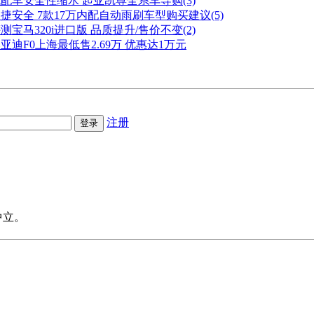
配车安全性缩水 起亚凯尊全系车导购(3)
捷安全 7款17万内配自动雨刷车型购买建议(5)
测宝马320i进口版 品质提升/售价不变(2)
亚迪F0上海最低售2.69万 优惠达1万元
注册
中立。