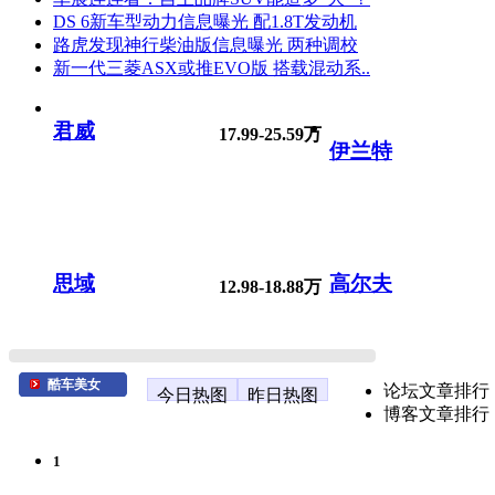
DS 6新车型动力信息曝光 配1.8T发动机
路虎发现神行柴油版信息曝光 两种调校
新一代三菱ASX或推EVO版 搭载混动系..
君威
17.99-25.59万
伊兰特
思域
高尔夫
12.98-18.88万
酷车美女
论坛文章排行
今日热图
昨日热图
博客文章排行
1