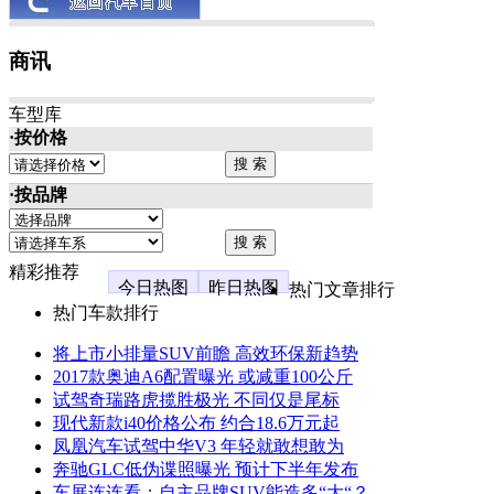
商讯
车型库
·按价格
·按品牌
精彩推荐
今日热图
昨日热图
热门文章排行
热门车款排行
将上市小排量SUV前瞻 高效环保新趋势
2017款奥迪A6配置曝光 或减重100公斤
试驾奇瑞路虎揽胜极光 不同仅是尾标
现代新款i40价格公布 约合18.6万元起
凤凰汽车试驾中华V3 年轻就敢想敢为
奔驰GLC低伪谍照曝光 预计下半年发布
车展连连看：自主品牌SUV能造多“大“？