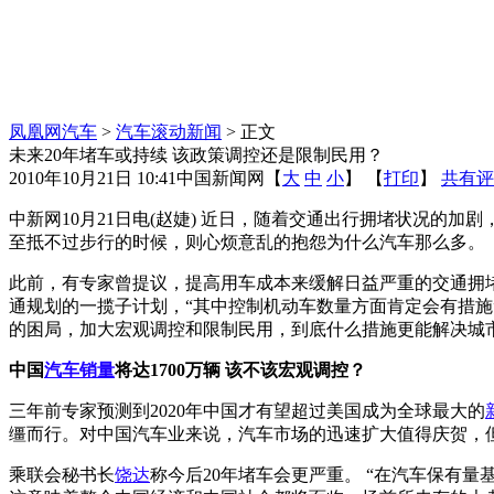
凤凰网汽车
>
汽车滚动新闻
> 正文
未来20年堵车或持续 该政策调控还是限制民用？
2010年10月21日 10:41
中国新闻网
【
大
中
小
】 【
打印
】
共有评
中新网10月21日电(赵婕) 近日，随着交通出行拥堵状况
至抵不过步行的时候，则心烦意乱的抱怨为什么汽车那么多。
此前，有专家曾提议，提高用车成本来缓解日益严重的交通拥
通规划的一揽子计划，“其中控制机动车数量方面肯定会有措施
的困局，加大宏观调控和限制民用，到底什么措施更能解决城
中国
汽车销量
将达1700万辆 该不该宏观调控？
三年前专家预测到2020年中国才有望超过美国成为全球最大的
缰而行。对中国汽车业来说，汽车市场的迅速扩大值得庆贺，
乘联会秘书长
饶达
称今后20年堵车会更严重。 “在汽车保有