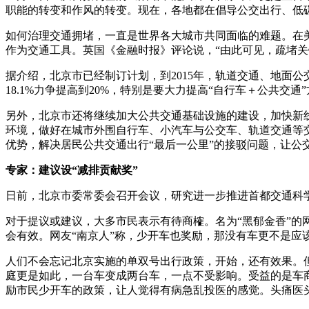
职能的转变和作风的转变。现在，各地都在倡导公交出行、低
如何治理交通拥堵，一直是世界各大城市共同面临的难题。在
作为交通工具。英国《金融时报》评论说，“由此可见，疏堵关
据介绍，北京市已经制订计划，到2015年，轨道交通、地面公
18.1%力争提高到20%，特别是要大力提高“自行车＋公共交通
另外，北京市还将继续加大公共交通基础设施的建设，加快新
环境，做好在城市外围自行车、小汽车与公交车、轨道交通等
优势，解决居民公共交通出行“最后一公里”的接驳问题，让公
专家：建议设“减排贡献奖”
日前，北京市委常委会召开会议，研究进一步推进首都交通科
对于提议或建议，大多市民表示有待商榷。名为“黑郁金香”
会有效。网友“南京人”称，少开车也奖励，那没有车更不是应
人们不会忘记北京实施的单双号出行政策，开始，还有效果。
庭更是如此，一台车变成两台车，一点不受影响。受益的是车
励市民少开车的政策，让人觉得有病急乱投医的感觉。头痛医头