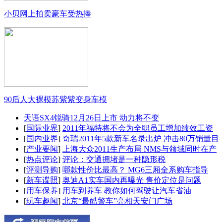
小贝网上拍卖豪车受热捧
90后人大裸模苏紫紫变身车模
天语SX4锐骑12月26日上市 动力将不变
[
国际业界
]
2011年福特将不会为全职员工增加绩效工资
[
国内业界
]
奇瑞2011年5款新车名录出炉 冲击80万销量目
[
产业要闻
]
上海大众2011生产布局 NMS与领域同时在产
[
热点评论
]
评论：交通拥堵是一种隐形税
[
评测导购
]
哪款性价比最高？ MG6三厢全系购车指导
[
新车谍照
]
奥迪A1实车国内再曝光 售价定位是问题
[
用车保养
]
用车到养车 教你如何驾驶让汽车省油
[
玩车趣闻
]
北京“最酷警车”亮相天安门广场