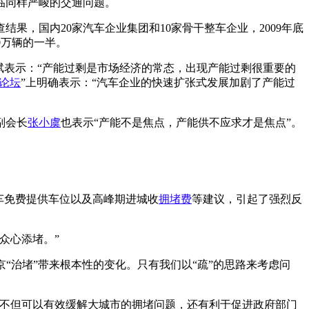
临同样严峻的交通问题。
，国内20家汽车企业集团和10家骨干整车企业，2009年底
00万辆的一半。
陈斌表示：“产能过剩是市场经济的常态，出现产能过剩很重要的
论坛
”上明确表示：“汽车企业的快速扩张式发展加剧了产能过
副会长
张小虞
也表示“产能不是焦点，产能供不应求才是焦点”。
车免费提供车位以及高峰期进城收
拥堵费
等建议，引起了强烈反
众心添堵。”
京“治堵”带来根本性的变化。只有我们以“疏”的思路来考虑问
，不但可以有效缓解大城市的拥堵问题，还有利于促进政府部门