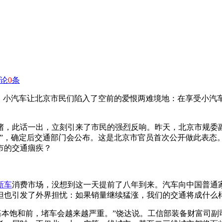
论
0
条
的加剧，小汽车让北京市民们陷入了空前的爱恨两难境地：在享受小
堵，此话一出，立刻引来了市民的强烈反响。昨天，北京市规委
”，确定后交通部门会公布。这是北京市官员首次公开做此表态
市的交通痼疾？
新车
消费市场，没想到这一天提前了八年到来。汽车向中国普通
但也引发了外界担忧：如果销量继续猛涨，我们的交通将成什么
量基本饱和前，堵车会越来越严重。”饶达说。工信部装备财富司副