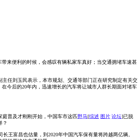
汽车带来便利的时候，会感叹有辆私家车真好；当交通拥堵车速甚
副主任刘玉民表示，本市规划、交通等部门正在研究制定有关交
。在今后的20年内，迅速增长的汽车将让城市人群长期面对堵车
家庭普及才刚刚开始，中国车市这匹
野马
[
综述
图片
论坛
]已脱
样？
司长王富昌也估量，到2020年中国汽车保有量将跨越两亿辆。