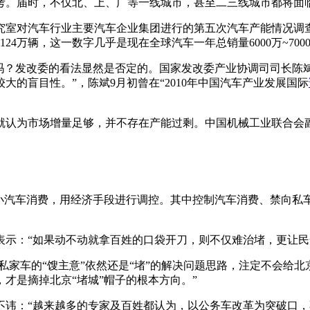
考。届时，不仅北、上、广等一线城市，甚至二三线城市都将面
室对汽车行业主要汽车企业集团进行的第五次汽车产能情况调查结果
124万辆，这一数字几乎是现在全球汽车一年总销量6000万~70
国车吗？发改委的看法显然是否定的。国家发改委产业协调司司长
的盲目性。”，陈斌9月初曾在“2010年中国汽车产业发展国际
就认为市场增量足够，并不存在产能过剩。中国机械工业联合会
制小汽车消费，用经济手段进行调控。其中控制汽车消费、禁向私
文表示：“如果动不动就拿百姓的口袋开刀，则不仅难治堵，更让民
私家车的“馊主意”依然还是“堵”的解决问题思路，注定不会给北
才是摘掉北京“堵城”帽子的根本方向。”
言不讳：“越来越多的专家及百姓都认为，以公务车改革为突破口