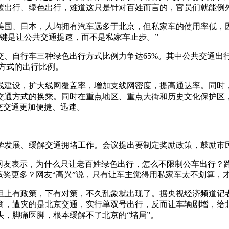
碳出行、绿色出行，难道这只是针对百姓而言的，官员们就能例外
美国、日本，人均拥有汽车远多于北京，但私家车的使用率低，
键是让公共交通提速，而不是私家车止步。”
交、自行车三种绿色出行方式比例力争达65%。其中公共交通出行比
”方式的出行比例。
线建设，扩大线网覆盖率，增加支线网密度，提高通达率。同时
交通方式的换乘。同时在重点地区、重点大街和历史文化保护区
交交通更加便捷、迅速。
学发展、缓解交通拥堵工作。会议提出要制定奖励政策，鼓励市
的网友表示，为什么只让老百姓绿色出行，怎么不限制公车出行？
该奖更多？网友“高兴”说，只有让车主觉得用私家车太不划算，
但上有政策，下有对策，不久乱象就出现了。据央视经济频道记
商，遭灾的是北京交通，实行单双号出行，反而让车辆剧增，给
，脚痛医脚，根本缓解不了北京的“堵局”。