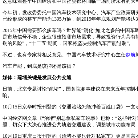
这意味着整个中国经济和中国社会都将面临一场前所未有的大
今年初，发改委委托中国汽车技术研究中心、汽车产业政策研究
已经形成的整车产能为1395万辆，到2015年年底规划产能将达3
2015年中国需要那么多车吗？世界能“消化”如此之多的中
是市场信号不稳，企业很难预测市场需求，导致投资行为具有较大
剩的风险”，“十二五’期间，国家将坚决控制汽车产能过剩”。
不过，也有专家持相反意见。中国汽车技术研究中心主任
赵航
汽车产能，到底是该抑还是该扬？
媒体：疏堵关键是发展公共交通
日前，北京专题讨论“疏堵”，国务院参事建议在未来五年控
响。
10月15日京华时报刊登的《交通治堵怎能冲着百姓口袋》一
中国经济网文章《“治堵”别总拿私家车说事》也称：“这些针对
题，切实下大决心推进公共轨道交通建设，调整城市功能布局，
10月19日重庆日报刊登的《治堵不能只针对私家车》更是直