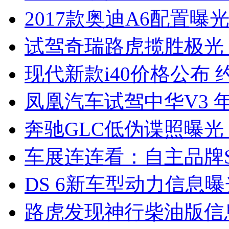
2017款奥迪A6配置曝光
试驾奇瑞路虎揽胜极光
现代新款i40价格公布 约
凤凰汽车试驾中华V3 
奔驰GLC低伪谍照曝光
车展连连看：自主品牌S
DS 6新车型动力信息曝光
路虎发现神行柴油版信