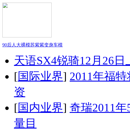
90后人大裸模苏紫紫变身车模
天语SX4锐骑12月26
[
国际业界
]
2011年
资
[
国内业界
]
奇瑞2011
量目