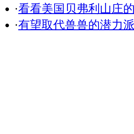
·
看看美国贝弗利山庄
·
有望取代兽兽的潜力