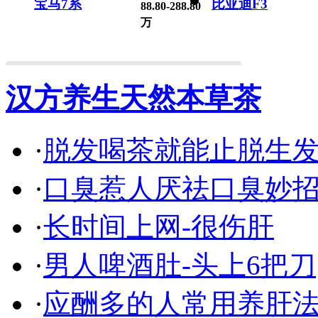
宝马7系
比亚迪F3
88.80-288.80
万
汉方养生天然本草茶
·
脱发喝茶就能止脱生
·
口臭惹人厌祛口臭妙
·
长时间上网-很伤肝
·
男人啤酒肚-头上6把刀
·
应酬多的人常用养肝