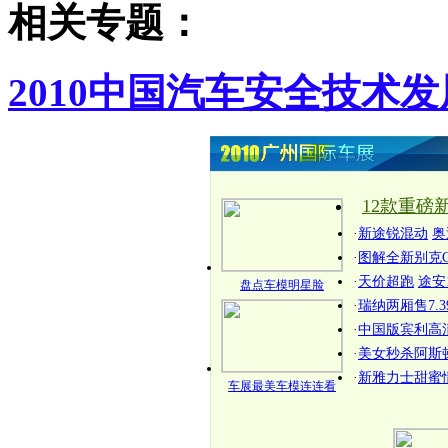
相关专题：
2010中国汽车安全技术
12款重磅
·
新途锐混动
奥
·
图解全新别克G
·
天价超跑
途安1
盘点车模明星脸
·
瑞纳两厢售7.3
·
中国版宾利高
·
美女秒杀阿斯
·
新雅力士甜蜜
车展最美车模连连看