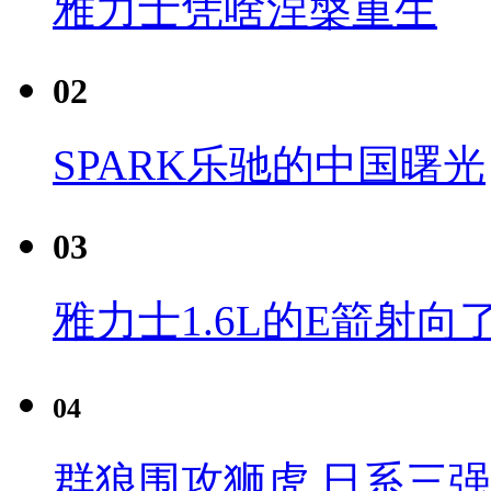
雅力士凭啥涅槃重生
02
SPARK乐驰的中国曙光
03
雅力士1.6L的E箭射向
04
群狼围攻狮虎 日系三