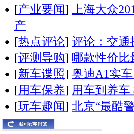
[
产业要闻
]
上海大众20
产
[
热点评论
]
评论：交通
[
评测导购
]
哪款性价比
[
新车谍照
]
奥迪A1实
[
用车保养
]
用车到养车
[
玩车趣闻
]
北京“最酷