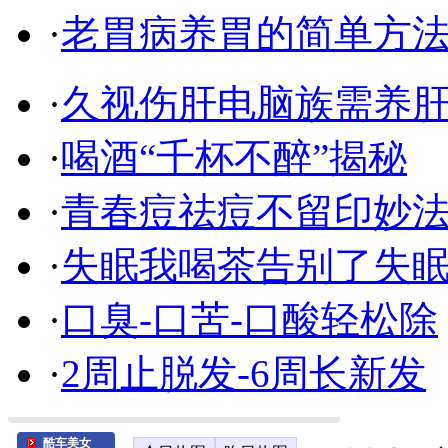
·
老胃病养胃的简单方
·
久视伤肝电脑族需养
·
喝酒“千杯不醉”揭秘
·
青春痘祛痘不留印妙
·
失眠我喝茶告别了失
·
口臭-口苦-口酸轻松除
·
2周止脱发-6周长新发
酷车美女