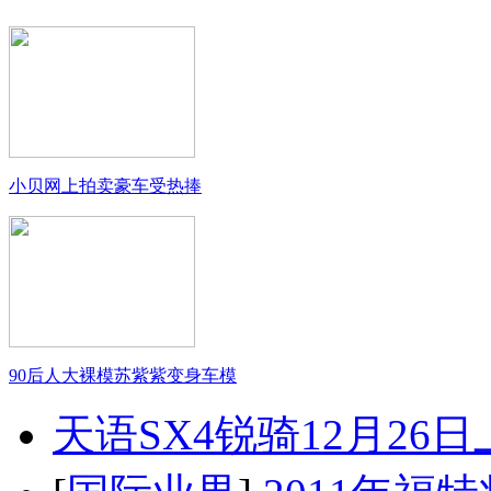
小贝网上拍卖豪车受热捧
90后人大裸模苏紫紫变身车模
天语SX4锐骑12月26