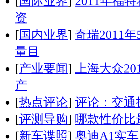
[
国际业界
]
2011年
资
[
国内业界
]
奇瑞2011
量目
[
产业要闻
]
上海大众20
产
[
热点评论
]
评论：交通
[
评测导购
]
哪款性价比
[
新车谍照
]
奥迪A1实