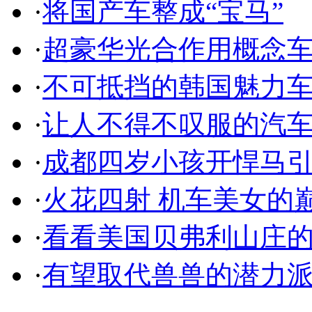
·
将国产车整成“宝马”
·
超豪华光合作用概念
·
不可抵挡的韩国魅力
·
让人不得不叹服的汽
·
成都四岁小孩开悍马
·
火花四射 机车美女的
·
看看美国贝弗利山庄
·
有望取代兽兽的潜力