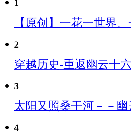
1
【原创】一花一世界、
2
穿越历史-重返幽云十
3
太阳又照桑干河－－幽
4