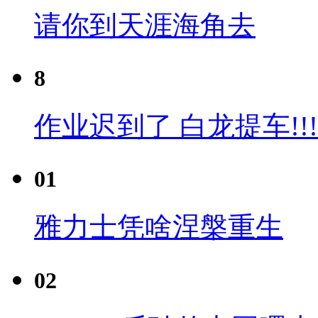
请你到天涯海角去
8
作业迟到了 白龙提车!!!
01
雅力士凭啥涅槃重生
02