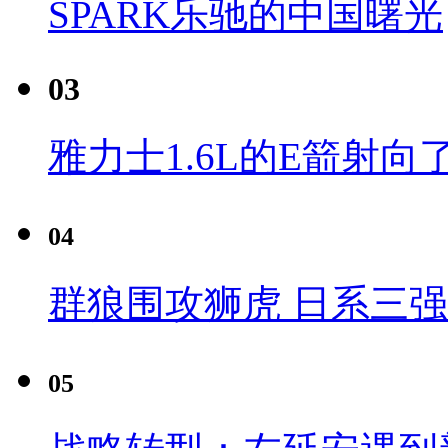
SPARK乐驰的中国曙光
03
雅力士1.6L的E箭射向
04
群狼围攻狮虎 日系三
05