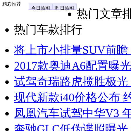
精彩推荐
今日热图
昨日热图
热门文章
热门车款排行
将上市小排量SUV前瞻
2017款奥迪A6配置曝光
试驾奇瑞路虎揽胜极光
现代新款i40价格公布 约
凤凰汽车试驾中华V3 
奔驰GLC低伪谍照曝光