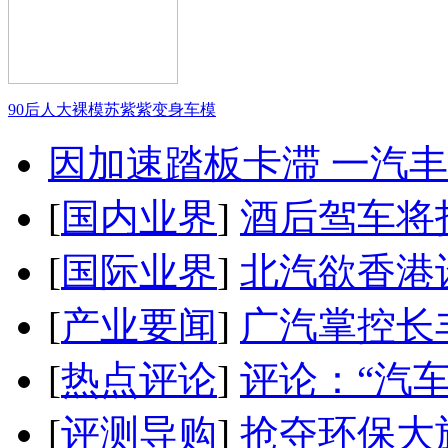
90后人大裸模苏紫紫变身车模
因加速踏板卡滞 一汽丰田
[
国内业界
]
酒后驾车将扣
[
国际业界
]
北汽欲香港
[
产业要闻
]
广汽掌控长
[
热点评论
]
评论：“汽
[
评测导购
]
抢夺环保大