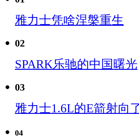
雅力士凭啥涅槃重生
02
SPARK乐驰的中国曙光
03
雅力士1.6L的E箭射向
04