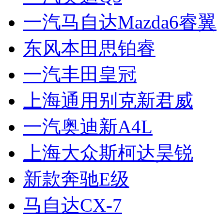
一汽马自达Mazda6睿翼
东风本田思铂睿
一汽丰田皇冠
上海通用别克新君威
一汽奥迪新A4L
上海大众斯柯达昊锐
新款奔驰E级
马自达CX-7