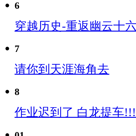
6
穿越历史-重返幽云十六
7
请你到天涯海角去
8
作业迟到了 白龙提车!!!
01