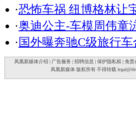
·
恐怖车祸 纽博格林让
·
奥迪公主-车模周伟童
·
国外曝奔驰C级旅行车
凤凰新媒体介绍
|
广告服务
|
招聘信息
|
保护隐私权
|
免责
凤凰新媒体 版权所有 不得转载
legal@if