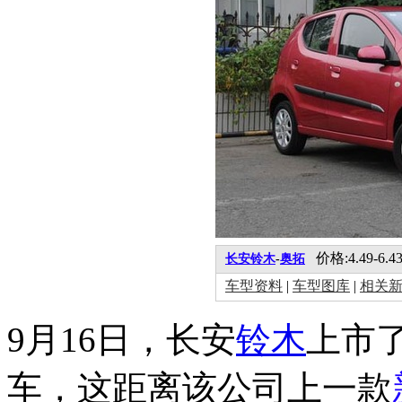
价格:4.49-6.4
长安铃木
-
奥拓
车型资料
|
车型图库
|
相关
9月16日，长安
铃木
上市
车，这距离该公司上一款