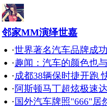
邻家MM演绎世嘉
·
世界著名汽车品牌成
·
趣闻：汽车的颜色也
·
成都38辆保时捷开跑 
·
阿斯顿马丁超炫极速达
·
国外汽车牌照"666"