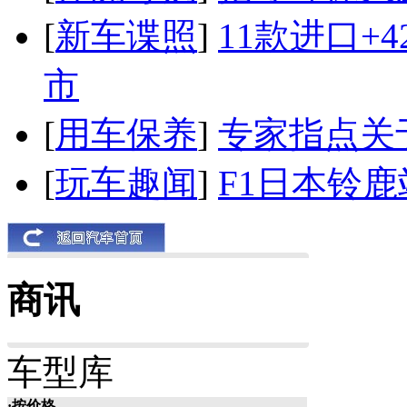
[
新车谍照
]
11款进口+
市
[
用车保养
]
专家指点关
[
玩车趣闻
]
F1日本铃
商讯
车型库
·按价格