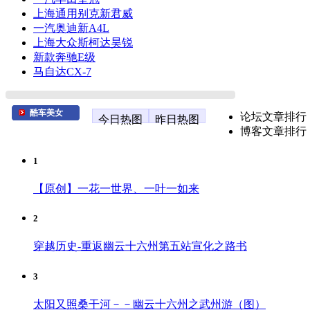
上海通用别克新君威
一汽奥迪新A4L
上海大众斯柯达昊锐
新款奔驰E级
马自达CX-7
酷车美女
论坛文章排行
今日热图
昨日热图
博客文章排行
1
【原创】一花一世界、一叶一如来
2
穿越历史-重返幽云十六州第五站宣化之路书
3
太阳又照桑干河－－幽云十六州之武州游（图）