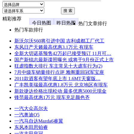
精彩推荐
今日热图
昨日热图
热门文章排行
热门车款排行
新沃尔沃S60将引进中国 吉利成都工厂代工
东风日产天籁最高优惠3.1万元 有现车
全新大切诺基预售42万起已接受预订 11月可…
国产新锐志最新谍照曝光 或将于9月份正式上市
狂虐指数大排行 车主常见十大虐车行为(2)
7月中级车销量排行点评 雅阁重回冠军宝座
2011款逍客有望年底上市 1.6MT天窗版…
广丰凯美瑞最高优惠1.8万元 北京地区有现车
新款捷达价格出现松动 最多优惠5000元现金
锋范最高优惠1万元 现车充足颜色齐
一汽大众高尔夫
一汽奥迪Q5
一汽马自达Mazda6睿翼
东风本田思铂睿
一汽丰田皇冠