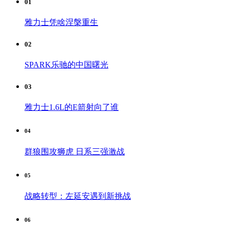
01
雅力士凭啥涅槃重生
02
SPARK乐驰的中国曙光
03
雅力士1.6L的E箭射向了谁
04
群狼围攻狮虎 日系三强激战
05
战略转型：左延安遇到新挑战
06