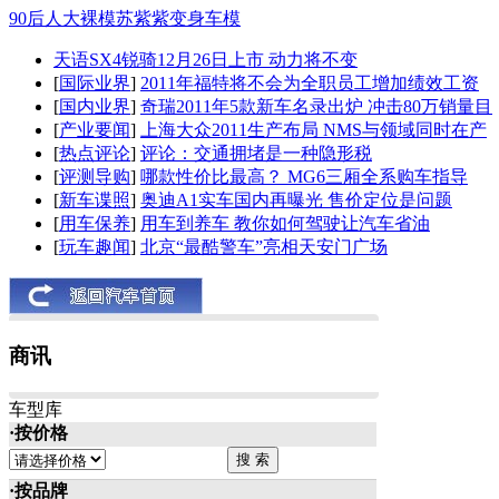
90后人大裸模苏紫紫变身车模
天语SX4锐骑12月26日上市 动力将不变
[
国际业界
]
2011年福特将不会为全职员工增加绩效工资
[
国内业界
]
奇瑞2011年5款新车名录出炉 冲击80万销量目
[
产业要闻
]
上海大众2011生产布局 NMS与领域同时在产
[
热点评论
]
评论：交通拥堵是一种隐形税
[
评测导购
]
哪款性价比最高？ MG6三厢全系购车指导
[
新车谍照
]
奥迪A1实车国内再曝光 售价定位是问题
[
用车保养
]
用车到养车 教你如何驾驶让汽车省油
[
玩车趣闻
]
北京“最酷警车”亮相天安门广场
商讯
车型库
·按价格
·按品牌