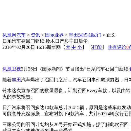
凤凰网汽车
>
资讯
>
国际业界
>
丰田深陷召回门
> 正文
日系汽车召回门延续 铃木日产步丰田后尘
2010年02月26日 16:15
新华网
【
大
中
小
】 【
打印
】
共有评论
0
凤凰卫视
2月26日《国际新闻》节目播出“日系汽车召回门延续
随着
丰田
汽车爆出了召回门之后，汽车召回事件愈演愈烈，日
铃木这次宣布召回的数量最多，计划召回Every车款，以及由
火的事故报告。
日产汽车将召回多达10款车总计76415辆，原因是这些车款
可能意外充起膨胀，宣布对旗下4款汽车，共计60774辆实行
三家公司的召回计划均从26号开始正式实施，据了解此次召
致日本车业的整体形象进一步受损。