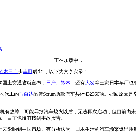
条
正在加载中...
铃木
日产
步
丰田
后尘”，以下为文字实录：
本国土交通省就宣布，
日产
、
铃木
，还有
大发
等三家日本车厂也
铃木代工的
马自达
品牌Scrum两款汽车共计432366辆。召回
发动机有故障，可能导致汽车熄火以后，无法再次启动，但目前尚
召回，目前也没有接到事故报告。
回上未影响到中国市场。有分析认为，日本生活的汽车频繁爆出质