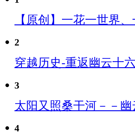
【原创】一花一世界、
2
穿越历史-重返幽云十
3
太阳又照桑干河－－幽
4