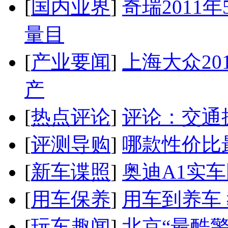
[
国内业界
]
奇瑞2011
量目
[
产业要闻
]
上海大众20
产
[
热点评论
]
评论：交通
[
评测导购
]
哪款性价比
[
新车谍照
]
奥迪A1实
[
用车保养
]
用车到养车
[
玩车趣闻
]
北京“最酷