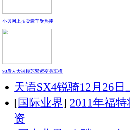
小贝网上拍卖豪车受热捧
90后人大裸模苏紫紫变身车模
天语SX4锐骑12月26
[
国际业界
]
2011年
资