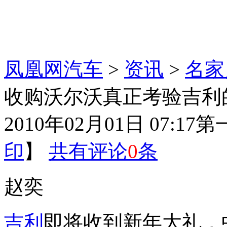
凤凰网汽车
>
资讯
>
名家
收购沃尔沃真正考验吉利
2010年02月01日 07:17
第
印
】
共有评论
0
条
赵奕
吉利
即将收到新年大礼，