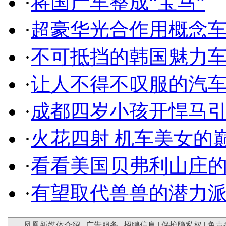
·
将国产车整成“宝马”
·
超豪华光合作用概念
·
不可抵挡的韩国魅力
·
让人不得不叹服的汽
·
成都四岁小孩开悍马
·
火花四射 机车美女的
·
看看美国贝弗利山庄
·
有望取代兽兽的潜力
凤凰新媒体介绍
|
广告服务
|
招聘信息
|
保护隐私权
|
免责