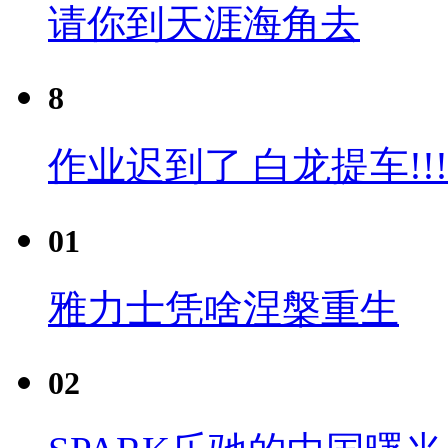
请你到天涯海角去
8
作业迟到了 白龙提车!!!
01
雅力士凭啥涅槃重生
02