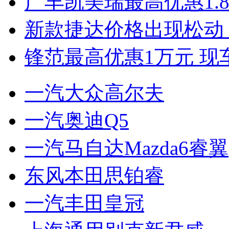
广丰凯美瑞最高优惠1.
新款捷达价格出现松动 
锋范最高优惠1万元 现
一汽大众高尔夫
一汽奥迪Q5
一汽马自达Mazda6睿翼
东风本田思铂睿
一汽丰田皇冠