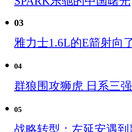
SPARK乐驰的中国曙光
03
雅力士1.6L的E箭射向
04
群狼围攻狮虎 日系三
05
战略转型：左延安遇到