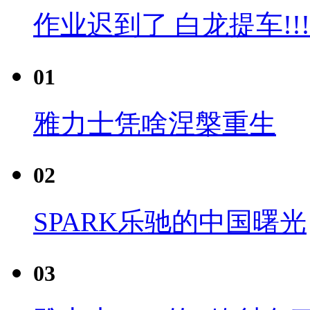
作业迟到了 白龙提车!!!
01
雅力士凭啥涅槃重生
02
SPARK乐驰的中国曙光
03