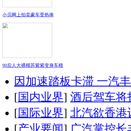
小贝网上拍卖豪车受热捧
90后人大裸模苏紫紫变身车模
因加速踏板卡滞 一汽丰田
[
国内业界
]
酒后驾车将扣
[
国际业界
]
北汽欲香港
[
产业要闻
]
广汽掌控长