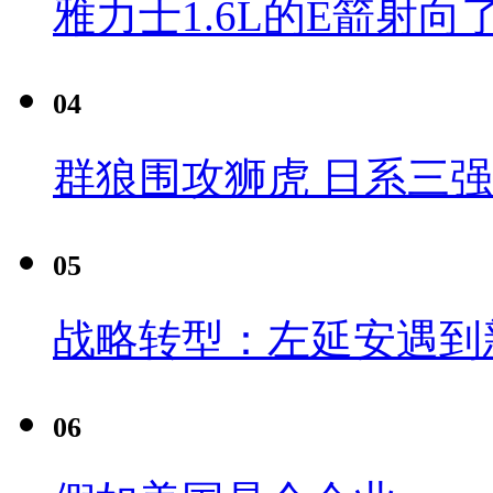
雅力士1.6L的E箭射向
04
群狼围攻狮虎 日系三
05
战略转型：左延安遇到
06