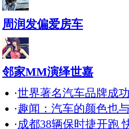
周润发偏爱房车
邻家MM演绎世嘉
·
世界著名汽车品牌成
·
趣闻：汽车的颜色也
·
成都38辆保时捷开跑 