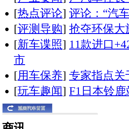
[
热点评论
]
评论：“汽
[
评测导购
]
抢夺环保大
[
新车谍照
]
11款进口+
市
[
用车保养
]
专家指点关
[
玩车趣闻
]
F1日本铃
商讯