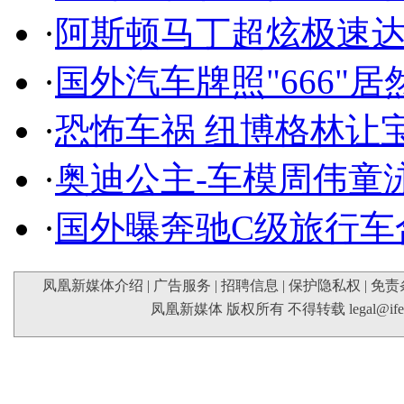
·
阿斯顿马丁超炫极速达
·
国外汽车牌照"666"
·
恐怖车祸 纽博格林让
·
奥迪公主-车模周伟童
·
国外曝奔驰C级旅行车
凤凰新媒体介绍
|
广告服务
|
招聘信息
|
保护隐私权
|
免责
凤凰新媒体 版权所有 不得转载
legal@if