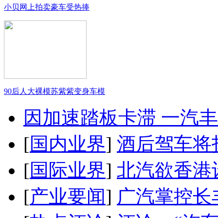
小贝网上拍卖豪车受热捧
90后人大裸模苏紫紫变身车模
因加速踏板卡滞 一汽丰田
[
国内业界
]
酒后驾车将扣
[
国际业界
]
北汽欲香港
[
产业要闻
]
广汽掌控长