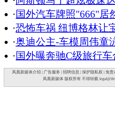
·
阿斯顿马丁超炫极速达
·
国外汽车牌照"666"
·
恐怖车祸 纽博格林让
·
奥迪公主-车模周伟童
·
国外曝奔驰C级旅行车
凤凰新媒体介绍
|
广告服务
|
招聘信息
|
保护隐私权
|
免责
凤凰新媒体 版权所有 不得转载
legal@if