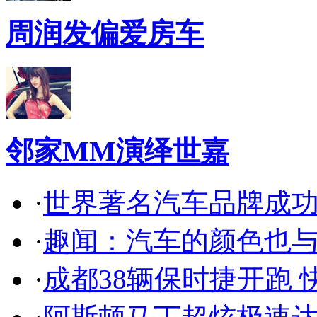
周润发偏爱房车
邻家MM演绎世嘉
·
世界著名汽车品牌成
·
趣闻：汽车的颜色也
·
成都38辆保时捷开跑 