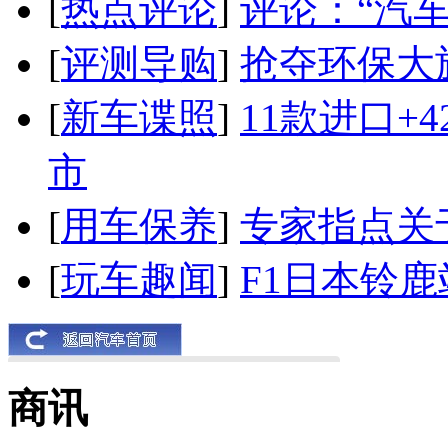
[
热点评论
]
评论：“汽
[
评测导购
]
抢夺环保大
[
新车谍照
]
11款进口+
市
[
用车保养
]
专家指点关
[
玩车趣闻
]
F1日本铃
商讯