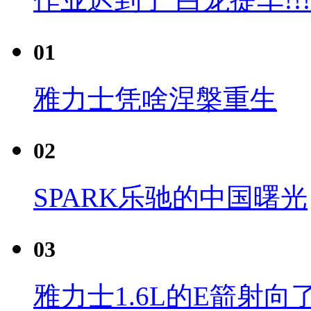
01
雅力士凭啥涅槃重生
02
SPARK乐驰的中国曙光
03
雅力士1.6L的E箭射向