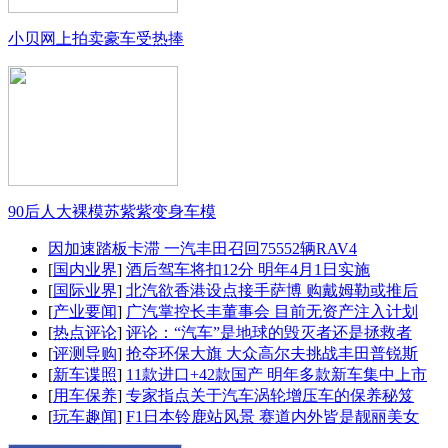
小贝网上拍卖豪车受热捧
90后人大裸模苏紫紫变身车模
因加速踏板卡滞 一汽丰田召回75552辆RAV4
[
国内业界
]
酒后驾车将扣12分 明年4月1日实施
[
国际业界
]
北汽欲香港设点接手萨博 购戴姆勒或推后
[
产业要闻
]
广汽掌控长丰董事会 目前无资产注入计划
[
热点评论
]
评论：“汽车”是地球的毁灭者还是拯救者
[
评测导购
]
抢夺环保大旗 大众高尔夫挑战丰田普锐斯
[
新车谍照
]
11款进口+42款国产 明年多款新车集中上市
[
用车保养
]
专家指点关于汽车涡轮增压车的保养秘笈
[
玩车趣闻
]
F1日本铃鹿站风景 赛道内外皆是靓丽美女