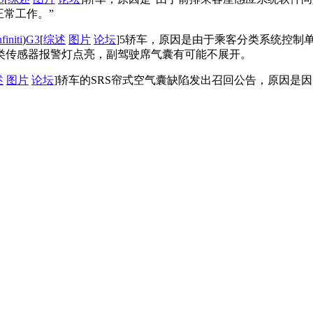
正常工作。”
nfiniti
)
G3
[
综述
图片
论坛
]5轿车，原因是由于乘客分类系统控制
类传感器报警灯点亮，副驾驶席气囊有可能不展开。
述
图片
论坛
]轿车的SRS帘式空气囊缺陷发出召回公告，原因是