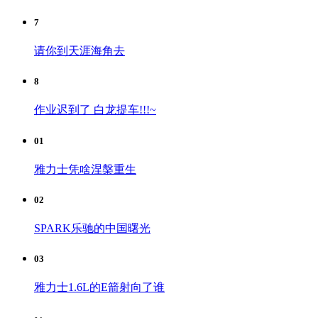
7
请你到天涯海角去
8
作业迟到了 白龙提车!!!~
01
雅力士凭啥涅槃重生
02
SPARK乐驰的中国曙光
03
雅力士1.6L的E箭射向了谁