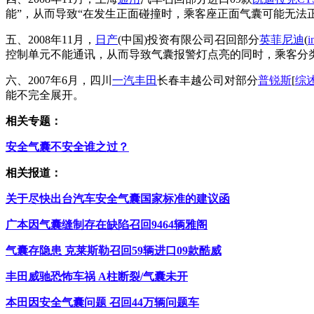
能”，从而导致“在发生正面碰撞时，乘客座正面气囊可能无法
五、2008年11月，
日产
(中国)投资有限公司召回部分
英菲尼迪
(
i
控制单元不能通讯，从而导致气囊报警灯点亮的同时，乘客分
六、2007年6月，四川
一汽丰田
长春丰越公司对部分
普锐斯
[
综
能不完全展开。
相关专题：
安全气囊不安全谁之过？
相关报道：
关于尽快出台汽车安全气囊国家标准的建议函
广本因气囊缝制存在缺陷召回9464辆雅阁
气囊存隐患 克莱斯勒召回59辆进口09款酷威
丰田威驰恐怖车祸 A柱断裂/气囊未开
本田因安全气囊问题 召回44万辆问题车