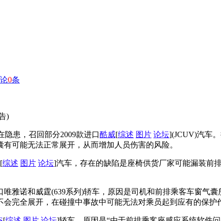
论
0
条
告)
在隐患，召回部分2009款进口
酷威
[
综述
图片
论坛
](JCUV)
囊有可能无法正常展开，从而增加人员伤害的风险。
[
综述
图片
论坛
]汽车，存在的缺陷是座椅供货厂家可能漏装前排
进口唯雅诺和威霆(639系列)轿车，原因是司机和前排乘客车窗
不会完全展开，在碰撞中事故中可能无法对乘员起到应有的保护
S
[
综述
图片
论坛
]轿车，原因是“由于前排乘客座感应系统软件