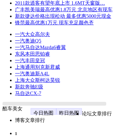
2011款逍客有望年底上市 1.6MT天窗版…
广丰凯美瑞最高优惠1.8万元 北京地区有现车
新款捷达价格出现松动 最多优惠5000元现金
锋范最高优惠1万元 现车充足颜色齐
一汽大众高尔夫
一汽奥迪Q5
一汽马自达Mazda6睿翼
东风本田思铂睿
一汽丰田皇冠
上海通用别克新君威
一汽奥迪新A4L
上海大众斯柯达昊锐
新款奔驰E级
马自达CX-7
酷车美女
今日热图
昨日热图
论坛文章排行
博客文章排行
1