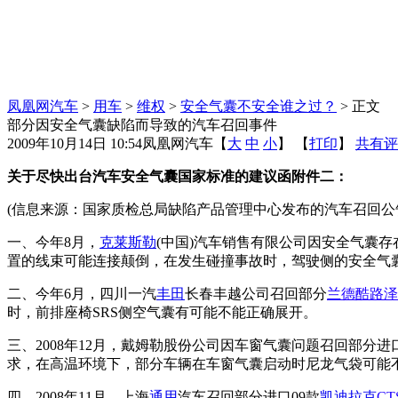
凤凰网汽车
>
用车
>
维权
>
安全气囊不安全谁之过？
> 正文
部分因安全气囊缺陷而导致的汽车召回事件
2009年10月14日 10:54
凤凰网汽车
【
大
中
小
】 【
打印
】
共有评
关于尽快出台汽车安全气囊国家标准的建议函附件二：
(信息来源：国家质检总局缺陷产品管理中心发布的汽车召回公
一、今年8月，
克莱斯勒
(中国)汽车销售有限公司因安全气囊存
置的线束可能连接颠倒，在发生碰撞事故时，驾驶侧的安全气
二、今年6月，四川一汽
丰田
长春丰越公司召回部分
兰德酷路泽
时，前排座椅SRS侧空气囊有可能不能正确展开。
三、2008年12月，戴姆勒股份公司因车窗气囊问题召回部分
求，在高温环境下，部分车辆在车窗气囊启动时尼龙气袋可能
四、2008年11月，上海
通用
汽车召回部分进口09款
凯迪拉克
CT