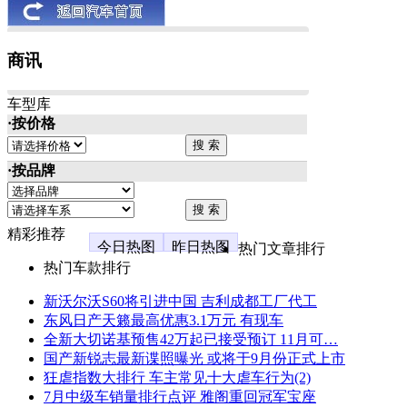
商讯
车型库
·按价格
·按品牌
精彩推荐
今日热图
昨日热图
热门文章排行
热门车款排行
新沃尔沃S60将引进中国 吉利成都工厂代工
东风日产天籁最高优惠3.1万元 有现车
全新大切诺基预售42万起已接受预订 11月可…
国产新锐志最新谍照曝光 或将于9月份正式上市
狂虐指数大排行 车主常见十大虐车行为(2)
7月中级车销量排行点评 雅阁重回冠军宝座