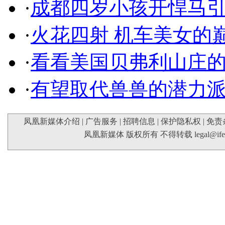
·
成都四岁小孩开悍马
·
火花四射 机车美女的
·
看看美国贝弗利山庄
·
有望取代兽兽的潜力
凤凰新媒体介绍
|
广告服务
|
招聘信息
|
保护隐私权
|
免责
凤凰新媒体 版权所有 不得转载
legal@if