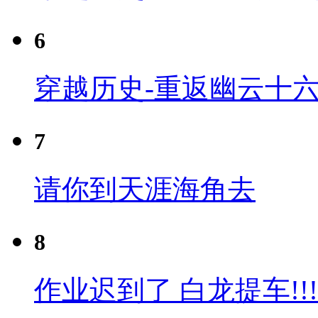
6
穿越历史-重返幽云十六
7
请你到天涯海角去
8
作业迟到了 白龙提车!!!