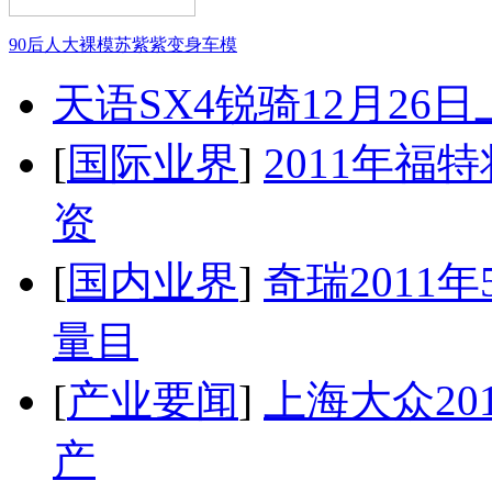
90后人大裸模苏紫紫变身车模
天语SX4锐骑12月26
[
国际业界
]
2011年
资
[
国内业界
]
奇瑞2011
量目
[
产业要闻
]
上海大众20
产