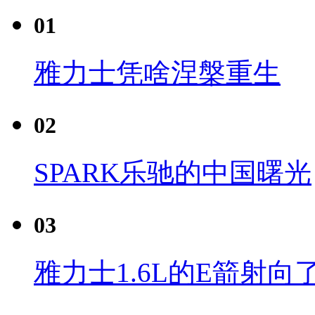
01
雅力士凭啥涅槃重生
02
SPARK乐驰的中国曙光
03
雅力士1.6L的E箭射向