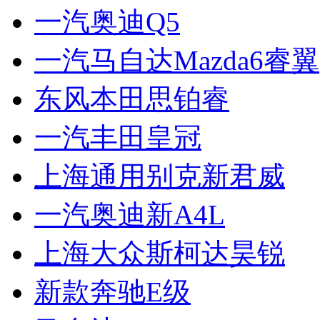
一汽奥迪Q5
一汽马自达Mazda6睿翼
东风本田思铂睿
一汽丰田皇冠
上海通用别克新君威
一汽奥迪新A4L
上海大众斯柯达昊锐
新款奔驰E级