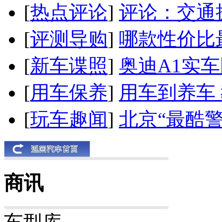
[
热点评论
]
评论：交通
[
评测导购
]
哪款性价比
[
新车谍照
]
奥迪A1实
[
用车保养
]
用车到养车
[
玩车趣闻
]
北京“最酷
商讯