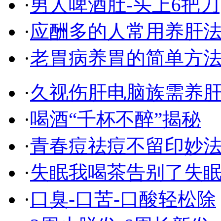
·
男人啤酒肚-头上6把刀
·
应酬多的人常用养肝
·
老胃病养胃的简单方
·
久视伤肝电脑族需养
·
喝酒“千杯不醉”揭秘
·
青春痘祛痘不留印妙
·
失眠我喝茶告别了失
·
口臭-口苦-口酸轻松除