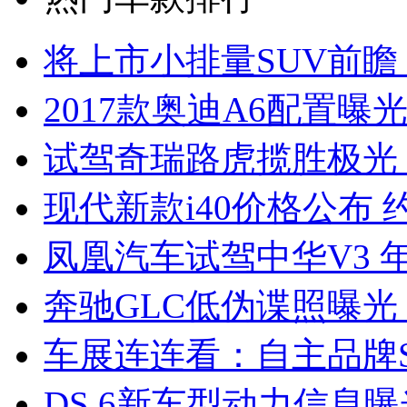
将上市小排量SUV前瞻
2017款奥迪A6配置曝光
试驾奇瑞路虎揽胜极光
现代新款i40价格公布 约
凤凰汽车试驾中华V3 
奔驰GLC低伪谍照曝光
车展连连看：自主品牌S
DS 6新车型动力信息曝光