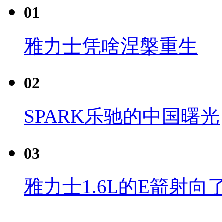
01
雅力士凭啥涅槃重生
02
SPARK乐驰的中国曙光
03
雅力士1.6L的E箭射向