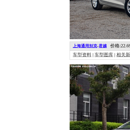
价格:22.69
上海通用别克
-
君越
车型资料
|
车型图库
|
相关