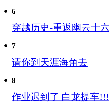
6
穿越历史-重返幽云十六
7
请你到天涯海角去
8
作业迟到了 白龙提车!!!