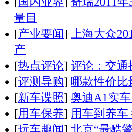
[
国内业界
]
奇瑞2011
量目
[
产业要闻
]
上海大众20
产
[
热点评论
]
评论：交通
[
评测导购
]
哪款性价比
[
新车谍照
]
奥迪A1实
[
用车保养
]
用车到养车
[
玩车趣闻
]
北京“最酷