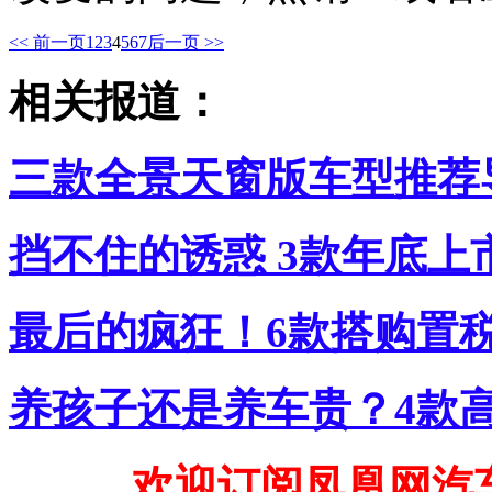
<< 前一页
1
2
3
4
5
6
7
后一页 >>
相关报道：
三款全景天窗版车型推荐
挡不住的诱惑 3款年底上
最后的疯狂！6款搭购置
养孩子还是养车贵？4款
欢迎订阅凤凰网汽