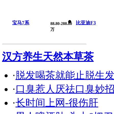
宝马7系
比亚迪F3
88.80-288.80
万
汉方养生天然本草茶
·
脱发喝茶就能止脱生
·
口臭惹人厌祛口臭妙
·
长时间上网-很伤肝