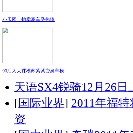
小贝网上拍卖豪车受热捧
90后人大裸模苏紫紫变身车模
天语SX4锐骑12月26
[
国际业界
]
2011年
资