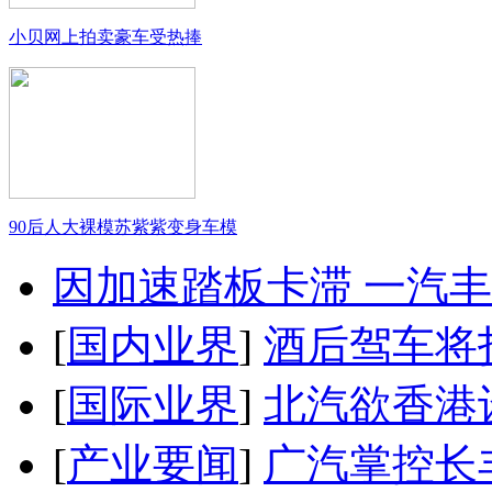
小贝网上拍卖豪车受热捧
90后人大裸模苏紫紫变身车模
因加速踏板卡滞 一汽丰田
[
国内业界
]
酒后驾车将扣
[
国际业界
]
北汽欲香港
[
产业要闻
]
广汽掌控长