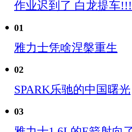
作业迟到了 白龙提车!!!
01
雅力士凭啥涅槃重生
02
SPARK乐驰的中国曙光
03
雅力士1.6L的E箭射向