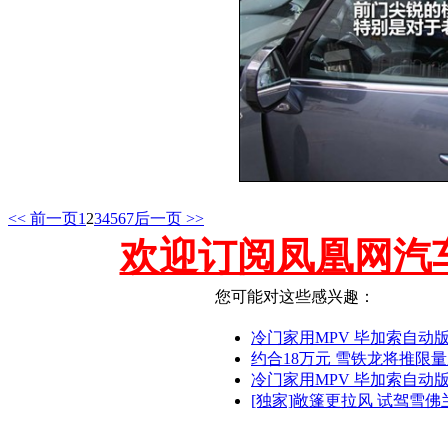
<< 前一页
1
2
3
4
5
6
7
后一页 >>
欢迎订阅凤凰网汽
您可能对这些感兴趣：
冷门家用MPV 毕加索自动版
约合18万元 雪铁龙将推限量
冷门家用MPV 毕加索自动版优
[独家]敞篷更拉风 试驾雪佛