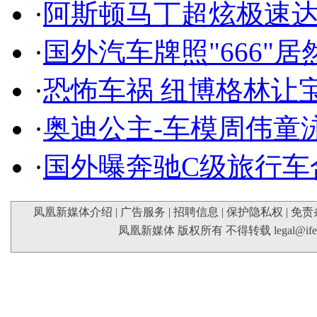
·
阿斯顿马丁超炫极速达
·
国外汽车牌照"666"
·
恐怖车祸 纽博格林让
·
奥迪公主-车模周伟童
·
国外曝奔驰C级旅行车
凤凰新媒体介绍
|
广告服务
|
招聘信息
|
保护隐私权
|
免责
凤凰新媒体 版权所有 不得转载
legal@if