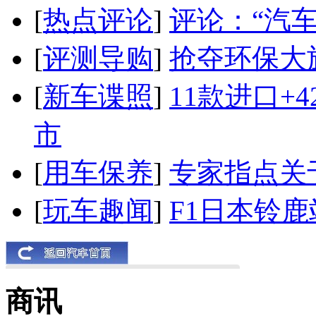
[
热点评论
]
评论：“汽
[
评测导购
]
抢夺环保大
[
新车谍照
]
11款进口+
市
[
用车保养
]
专家指点关
[
玩车趣闻
]
F1日本铃
商讯