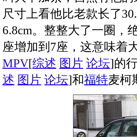
尺寸上看他比老款长了30.3
6.8cm。整整大了一圈
座增加到7座，这意味着
MPV
[
综述
图片
论坛
]的
述
图片
论坛
]和
福特
麦柯