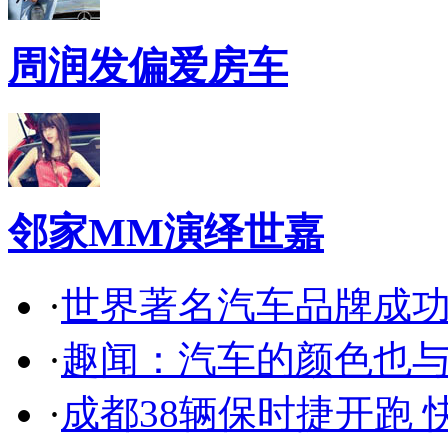
周润发偏爱房车
邻家MM演绎世嘉
·
世界著名汽车品牌成
·
趣闻：汽车的颜色也
·
成都38辆保时捷开跑 