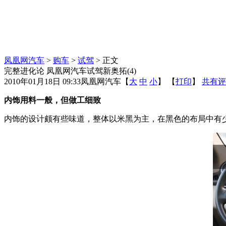
凤凰网汽车
>
购车
>
试驾
> 正文
完整进化论 凤凰网汽车试驾新奥拓(4)
2010年01月18日 09:33
凤凰网汽车
【
大
中
小
】 【
打印
】
共有评
内饰用料一般，但做工细致
内饰的设计颇有些味道，整体以米黑为主，在黑色的布局中有