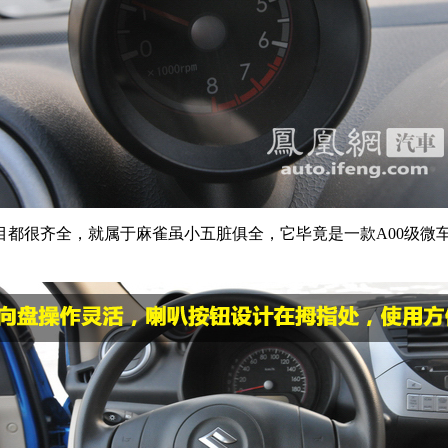
目都很齐全，就属于麻雀虽小五脏俱全，它毕竟是一款A00级微