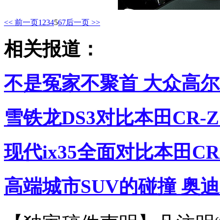
<< 前一页
1
2
3
4
5
6
7
后一页 >>
相关报道：
不是冤家不聚首 大众高尔
雪铁龙DS3对比本田CR-
现代ix35全面对比本田C
高端城市SUV的碰撞 奥迪