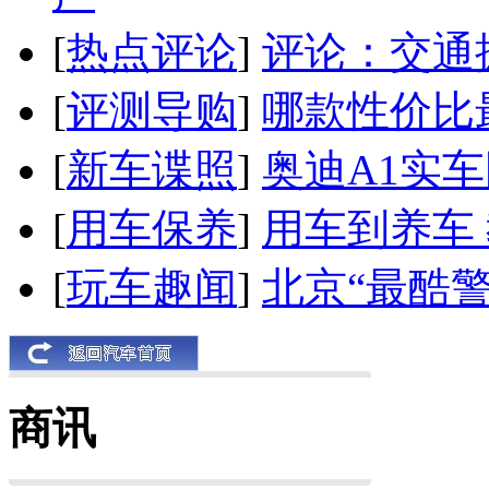
[
热点评论
]
评论：交通
[
评测导购
]
哪款性价比
[
新车谍照
]
奥迪A1实
[
用车保养
]
用车到养车
[
玩车趣闻
]
北京“最酷
商讯