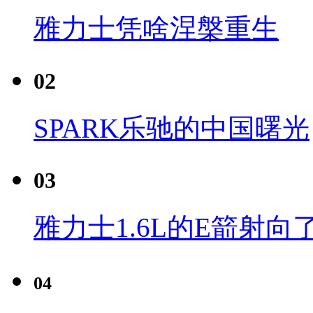
雅力士凭啥涅槃重生
02
SPARK乐驰的中国曙光
03
雅力士1.6L的E箭射向
04