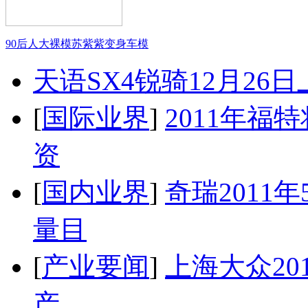
90后人大裸模苏紫紫变身车模
天语SX4锐骑12月26
[
国际业界
]
2011年
资
[
国内业界
]
奇瑞2011
量目
[
产业要闻
]
上海大众20
产