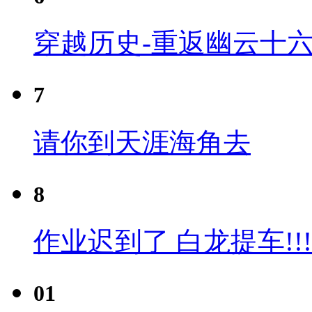
穿越历史-重返幽云十六
7
请你到天涯海角去
8
作业迟到了 白龙提车!!!
01