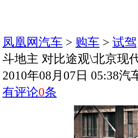
凤凰网汽车
>
购车
>
试驾
斗地主 对比途观\北京现代ix3
2010年08月07日 05:38
汽
有评论
0
条