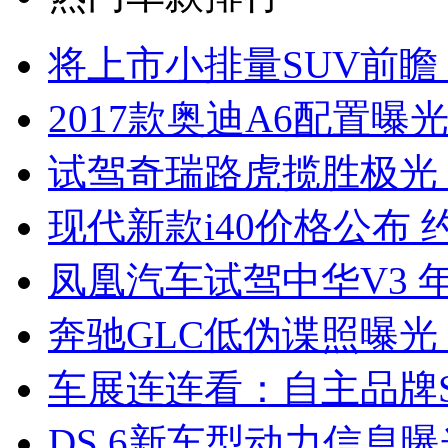
将上市小排量SUV前瞻
2017款奥迪A6配置曝光
试驾奇瑞路虎揽胜极光
现代新款i40价格公布 约
凤凰汽车试驾中华V3 
奔驰GLC低伪谍照曝光
车展连连看：自主品牌S
DS 6新车型动力信息曝光