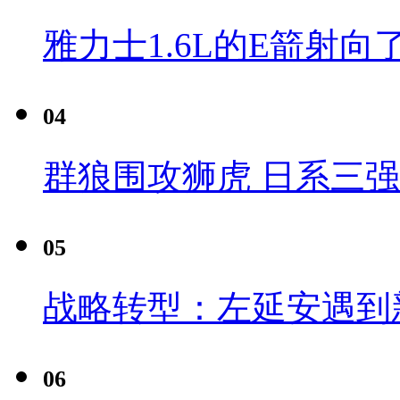
雅力士1.6L的E箭射向
04
群狼围攻狮虎 日系三
05
战略转型：左延安遇到
06