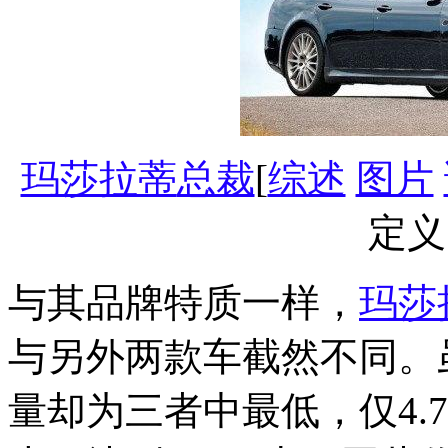
玛莎拉蒂
总裁
[
综述
图片
定义
与其品牌特质一样，
玛莎
与另外两款车截然不同。
量却为三者中最低，仅4.