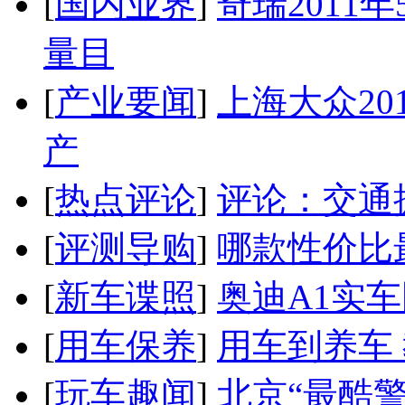
[
国内业界
]
奇瑞2011
量目
[
产业要闻
]
上海大众20
产
[
热点评论
]
评论：交通
[
评测导购
]
哪款性价比
[
新车谍照
]
奥迪A1实
[
用车保养
]
用车到养车
[
玩车趣闻
]
北京“最酷