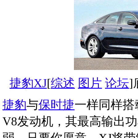
捷豹XJ
[
综述
图片
论坛
捷豹
与
保时捷
一样同样搭
V8发动机，其最高输出功
弱，只要你愿意，XJ将