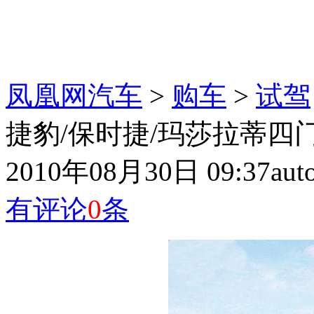
凤凰网汽车
>
购车
>
试驾
捷豹/保时捷/玛莎拉蒂四门
2010年08月30日 09:37
aut
有评论
0
条