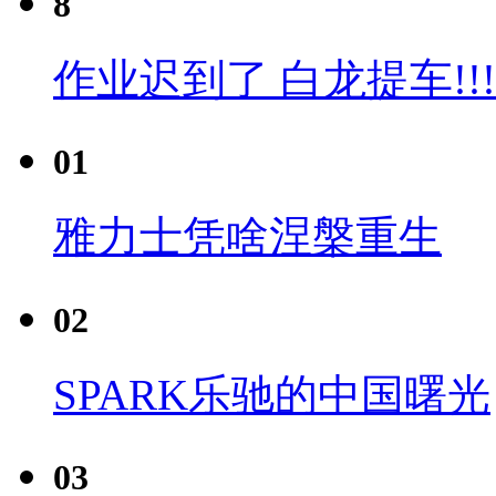
8
作业迟到了 白龙提车!!!
01
雅力士凭啥涅槃重生
02
SPARK乐驰的中国曙光
03