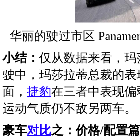
华丽的驶过市区 Panam
小结：
仅从数据来看，玛
驶中，玛莎拉蒂总裁的表
面，
捷豹
在三者中表现偏
运动气质仍不敌另两车。
豪车
对比
之：价格/配置篇