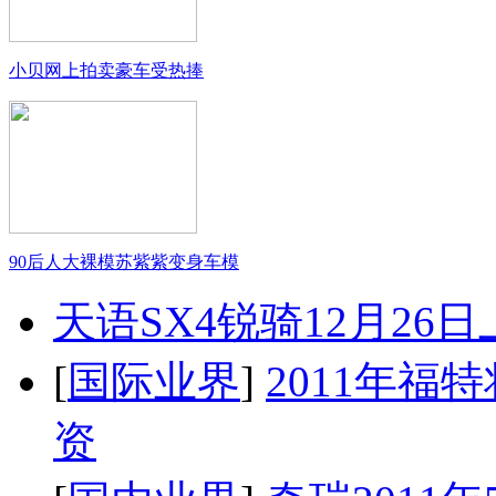
小贝网上拍卖豪车受热捧
90后人大裸模苏紫紫变身车模
天语SX4锐骑12月26
[
国际业界
]
2011年
资