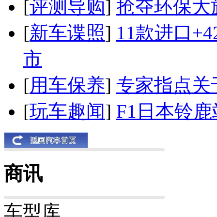
[
评测导购
]
抢夺环保大
[
新车谍照
]
11款进口+
市
[
用车保养
]
专家指点关
[
玩车趣闻
]
F1日本铃
商讯
车型库