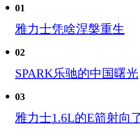
01
雅力士凭啥涅槃重生
02
SPARK乐驰的中国曙光
03
雅力士1.6L的E箭射向