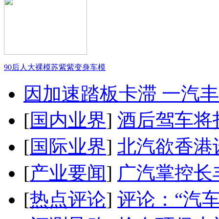
90后人大裸模苏紫紫变身车模
因加速踏板卡滞 一汽丰田
[
国内业界
]
酒后驾车将扣
[
国际业界
]
北汽欲香港
[
产业要闻
]
广汽掌控长
[
热点评论
]
评论：“汽