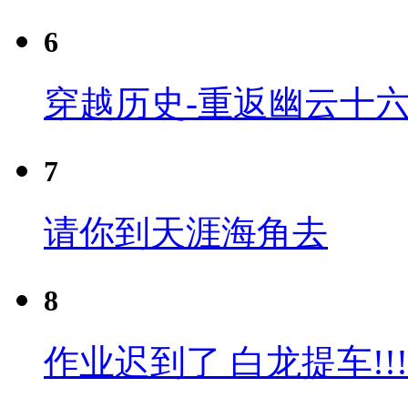
6
穿越历史-重返幽云十六
7
请你到天涯海角去
8
作业迟到了 白龙提车!!!