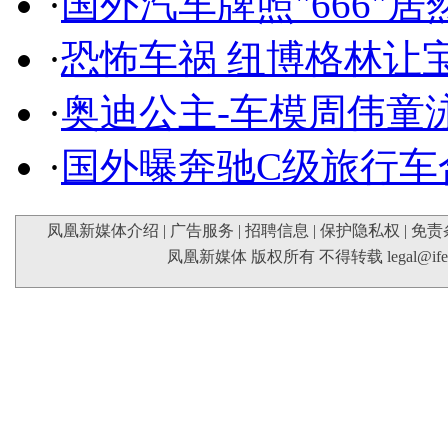
·
国外汽车牌照"666"
·
恐怖车祸 纽博格林让
·
奥迪公主-车模周伟童
·
国外曝奔驰C级旅行车
凤凰新媒体介绍
|
广告服务
|
招聘信息
|
保护隐私权
|
免责
凤凰新媒体 版权所有 不得转载
legal@if