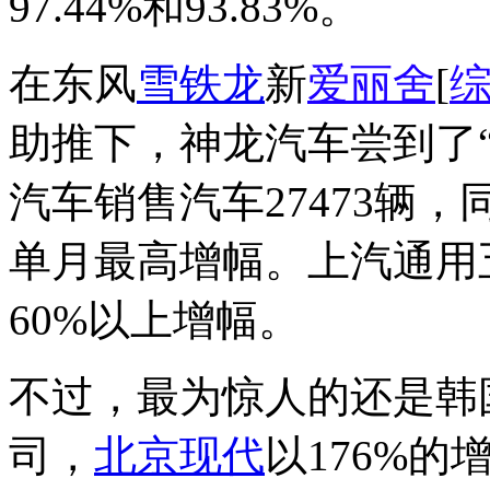
97.44%和93.83%。
在东风
雪铁龙
新
爱丽舍
[
助推下，神龙汽车尝到了“
汽车销售汽车27473辆
单月最高增幅。上汽通用
60%以上增幅。
不过，最为惊人的还是韩
司，
北京现代
以176%