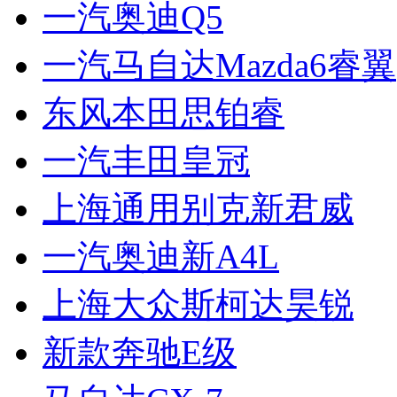
一汽奥迪Q5
一汽马自达Mazda6睿翼
东风本田思铂睿
一汽丰田皇冠
上海通用别克新君威
一汽奥迪新A4L
上海大众斯柯达昊锐
新款奔驰E级