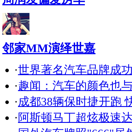
邻家MM演绎世嘉
·
世界著名汽车品牌成
·
趣闻：汽车的颜色也
·
成都38辆保时捷开跑 
·
阿斯顿马丁超炫极速达