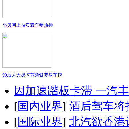
小贝网上拍卖豪车受热捧
90后人大裸模苏紫紫变身车模
因加速踏板卡滞 一汽丰田
[
国内业界
]
酒后驾车将扣
[
国际业界
]
北汽欲香港