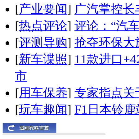
[
产业要闻
]
广汽掌控长
[
热点评论
]
评论：“汽
[
评测导购
]
抢夺环保大
[
新车谍照
]
11款进口+
市
[
用车保养
]
专家指点关
[
玩车趣闻
]
F1日本铃