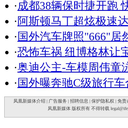
·
成都38辆保时捷开跑 
·
阿斯顿马丁超炫极速达
·
国外汽车牌照"666"
·
恐怖车祸 纽博格林让
·
奥迪公主-车模周伟童
·
国外曝奔驰C级旅行车
凤凰新媒体介绍
|
广告服务
|
招聘信息
|
保护隐私权
|
免责
凤凰新媒体 版权所有 不得转载
legal@if