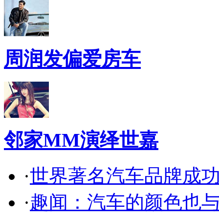
周润发偏爱房车
邻家MM演绎世嘉
·
世界著名汽车品牌成
·
趣闻：汽车的颜色也