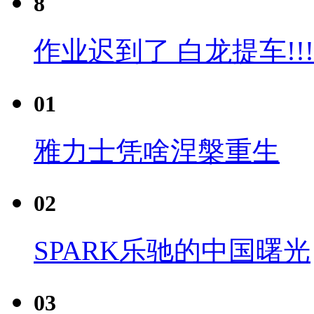
8
作业迟到了 白龙提车!!!
01
雅力士凭啥涅槃重生
02
SPARK乐驰的中国曙光
03