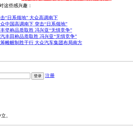
对这些感兴趣：
击“日系领地” 大众高调南下
众中国高调南下 突击“日系领地”
丰坚称品质取胜 冯兴亚“无惧竞争”
汽丰田称品质取胜 冯兴亚“无惧竞争”
运筹帷幄制胜于行 大众汽车集团布局南方
注册
中立。