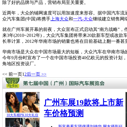
除了好的品牌与产品，营销布局至关重要。
近两年，大众的铺网速度可以用加速度来形容。据中国汽车流通协
众汽车集团(中国)将携手
上海大众
和
一汽-大众
继续建立销售网
就在广州车展开幕的前夜，大众宣布正式启动其“南方战略”，作
来3年(2010~2012年)，大众汽车集团将带来20款新车
长率计算，2012年华南市场的销量也将在目前基础上翻一番甚
华南市场是大众在中国市场最大的短板，大众汽车在华南市场的
今年9月份时宣布了一个在中国市场投资40亿欧元的投资计划
角地区投资设厂。
<< 前一页
1
2
后一页 >>
广州车展19款将上市新
车价格预测
10大车模PK10大礼仪
新富豪看车团偶遇刘德华
网友摄影征