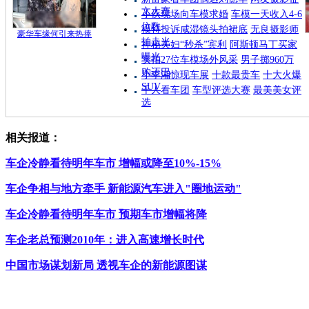
文大赛
小伙现场向车模求婚
车模一天收入4-6
位数
模特投诉咸湿镜头拍裙底
无良摄影师
豪华车缘何引来热捧
拍走光
神秘夫妇“秒杀”宾利
阿斯顿马丁买家
曝光
实拍27位车模场外风采
男子掷960万
购迈巴
小李湘惊现车展
十款最贵车
十大火爆
SUV
千人看车团
车型评选大赛
最美美女评
选
相关报道：
车企冷静看待明年车市 增幅或降至10%-15%
车企争相与地方牵手 新能源汽车进入"圈地运动"
车企冷静看待明年车市 预期车市增幅将降
车企老总预测2010年：进入高速增长时代
中国市场谋划新局 透视车企的新能源图谋