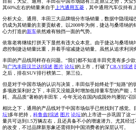
目前，大众、通用、丰田在中国市场隐有三足鼎立之势，大众凭
其60%左右的销量来自于
上汽通用五菱
，其中通用汽车仅持有上
分析大众、通用、丰田三大品牌细分市场销量，数据中隐现端
仍成为其销量的主要贡献者。以2008年为例，捷达与桑塔纳的销量
心力打造的
新车
依然难有独挡一面的气势。
依靠老将继续打拼天下显然有违大众本意。由于捷达与桑塔纳
虑控制捷达销量比重，并着手缩减捷达销量。虽然从追求利润
丰田的产品线同样存在问题。“我们都不知道丰田究竟有多少
与
广汽丰田
汉兰达
[
综述
图片
论坛
]的上市，打破了
CR-V
[
综述
之后，排在SUV排行榜第二、第三位。
但是对于中国市场的认识与决策，丰田似乎始终处于“短路”的
多项政策利好之下，丰田又没能及时增加低排量车型的产能，导
耗、高品质”著称的丰田车，今年无论在国内或国外均屡陷“召
相比之下，通用的产品线对于中国市场似乎已然找到了感觉。
坛
]多年把持，
科鲁兹
[
综述
图片
论坛
]的上市进一步巩固了这
量共可达到1.5万辆左右，且还具备不小的增速潜力。尤其经
的改变，不过品牌新形象还需得到中国消费者的深层认可。