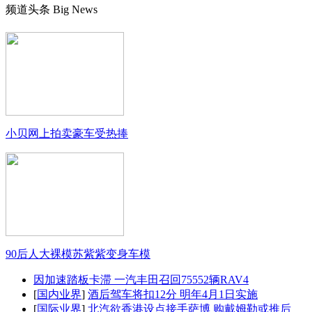
频道头条
Big News
小贝网上拍卖豪车受热捧
90后人大裸模苏紫紫变身车模
因加速踏板卡滞 一汽丰田召回75552辆RAV4
[
国内业界
]
酒后驾车将扣12分 明年4月1日实施
[
国际业界
]
北汽欲香港设点接手萨博 购戴姆勒或推后