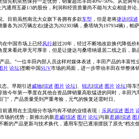
借先机依然保持一定优势，销量超出丰田40%~50%。从近两
汽通用五菱1/3的股份，利润和经营质量尚不能与大众相提并论
倪。目前虽然南北大众旗下各拥有多款
车型
，但是老将
捷达
[
综述
各为20万辆左右(捷达为202303辆，桑塔纳为197934辆)，
均在中国市场上已经
风行
超过20年，经过不断地改款换代降低价
角度来看此举无可厚非，但是让捷达与桑塔纳退居二线之后，新
款产品。”一位丰田内部人员这样对媒体表述，丰田产品的丰富性
图片
论坛
]垄断中国
SUV
市场的局面，进一步带动丰田在华整体销量
状态。早期引进
威驰
[
综述
图片
论坛
]、
锐志
[
综述
图片
论坛
]等
致今年第一季度在其他合资品牌销量高歌猛进的同时，丰田汽车
回门”，产品质量受到严重考验，元气的恢复还需时日。
目前通用在主流细分市场均有不错的业绩表现：
乐风
[
综述
图片
一市场的优势；新推出的新
君威
[
综述
图片
论坛
]与新
君越
[
综述
图
过不断的产品更新与技术换代，通用车型已逐渐摆脱了原先“档次