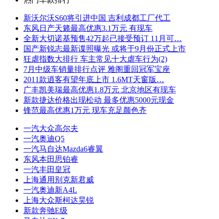
新沃尔沃S60将引进中国 吉利成都工厂代工
东风日产天籁最高优惠3.1万元 有现车
全新大切诺基预售42万起已接受预订 11月可…
国产新锐志最新谍照曝光 或将于9月份正式上市
狂虐指数大排行 车主常见十大虐车行为(2)
7月中级车销量排行点评 雅阁重回冠军宝座
2011款逍客有望年底上市 1.6MT天窗版…
广丰凯美瑞最高优惠1.8万元 北京地区有现车
新款捷达价格出现松动 最多优惠5000元现金
锋范最高优惠1万元 现车充足颜色齐
一汽大众高尔夫
一汽奥迪Q5
一汽马自达Mazda6睿翼
东风本田思铂睿
一汽丰田皇冠
上海通用别克新君威
一汽奥迪新A4L
上海大众斯柯达昊锐
新款奔驰E级