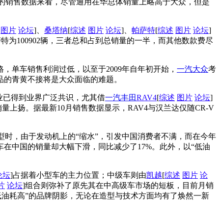
年的销售数据来看，尽管通用在华总体销量上略高于大众，但是
。
图片
论坛
]、
桑塔纳
[
综述
图片
论坛
]、
帕萨特
[
综述
图片
论坛
]
帕萨特为100902辆，三者总和占到总销量的一半，而其他数款费尽
格，单车销售利润过低，以至于2009年自年初开始，
一汽大众
考
品的青黄不接将是大众面临的难题。
业已得到业界广泛共识，尤其借
一汽丰田
RAV4
[
综述
图片
论坛
]
上扬。据最新10月销售数据显示，RAV4与汉兰达仅随CR-V
车型时，由于发动机上的“缩水”，引发中国消费者不满，而在今年
在中国的销量却大幅下滑，同比减少了17%。此外，以“低油
论坛
]占据着小型车的主力位置；中级车则由
凯越
[
综述
图片
论
片
论坛
]组合则弥补了原先其在中高级车市场的短板，目前月销
低油耗高”的品牌阴影，无论在造型与技术方面均有了焕然一新