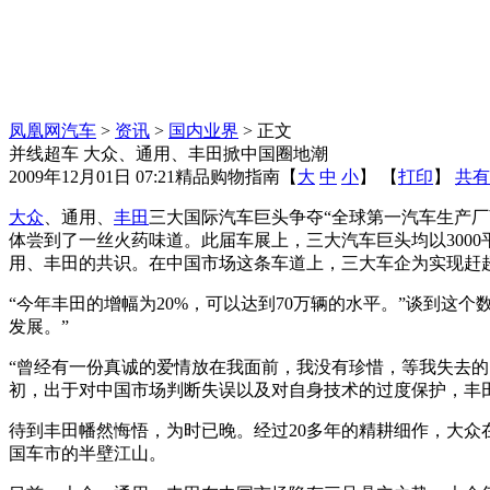
凤凰网汽车
>
资讯
>
国内业界
> 正文
并线超车 大众、通用、丰田掀中国圈地潮
2009年12月01日 07:21
精品购物指南
【
大
中
小
】 【
打印
】
共有
大众
、通用、
丰田
三大国际汽车巨头争夺“全球第一汽车生产
体尝到了一丝火药味道。此届车展上，三大汽车巨头均以300
用、丰田的共识。在中国市场这条车道上，三大车企为实现赶超，
“今年丰田的增幅为20%，可以达到70万辆的水平。”谈到
发展。”
“曾经有一份真诚的爱情放在我面前，我没有珍惜，等我失去的
初，出于对中国市场判断失误以及对自身技术的过度保护，丰
待到丰田幡然悔悟，为时已晚。经过20多年的精耕细作，大众在
国车市的半壁江山。