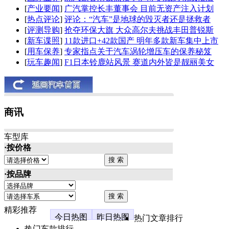
[
产业要闻
]
广汽掌控长丰董事会 目前无资产注入计划
[
热点评论
]
评论：“汽车”是地球的毁灭者还是拯救者
[
评测导购
]
抢夺环保大旗 大众高尔夫挑战丰田普锐斯
[
新车谍照
]
11款进口+42款国产 明年多款新车集中上市
[
用车保养
]
专家指点关于汽车涡轮增压车的保养秘笈
[
玩车趣闻
]
F1日本铃鹿站风景 赛道内外皆是靓丽美女
商讯
车型库
·按价格
·按品牌
精彩推荐
今日热图
昨日热图
热门文章排行
热门车款排行