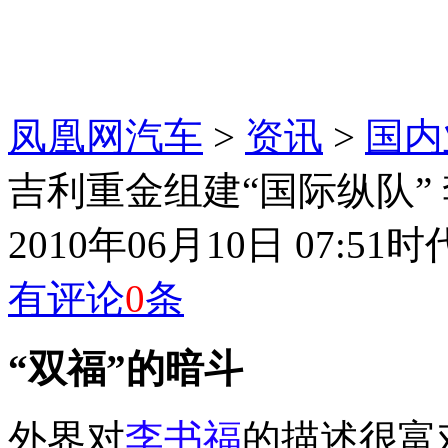
凤凰网汽车
>
资讯
>
国内
吉利重金组建“国际纵队” 
2010年06月10日 07:51
时
有评论
0
条
“双福”的暗斗
外界对
李书福
的描述很富