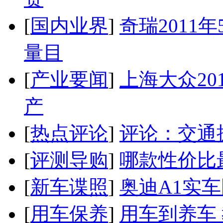
[
国内业界
]
奇瑞2011
量目
[
产业要闻
]
上海大众20
产
[
热点评论
]
评论：交通
[
评测导购
]
哪款性价比
[
新车谍照
]
奥迪A1实
[
用车保养
]
用车到养车