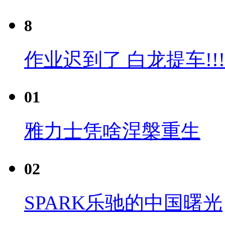
8
作业迟到了 白龙提车!!!
01
雅力士凭啥涅槃重生
02
SPARK乐驰的中国曙光