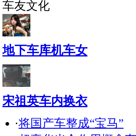
车友文化
地下车库机车女
宋祖英车内换衣
·
将国产车整成“宝马”