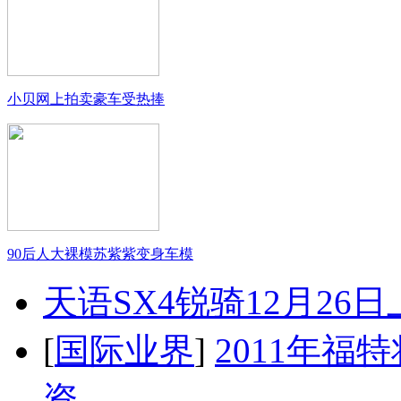
小贝网上拍卖豪车受热捧
90后人大裸模苏紫紫变身车模
天语SX4锐骑12月26
[
国际业界
]
2011年
资