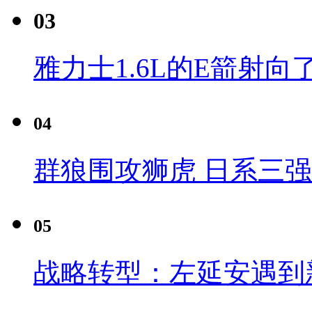
03
雅力士1.6L的E箭射向
04
群狼围攻狮虎 日系三
05
战略转型：左延安遇到