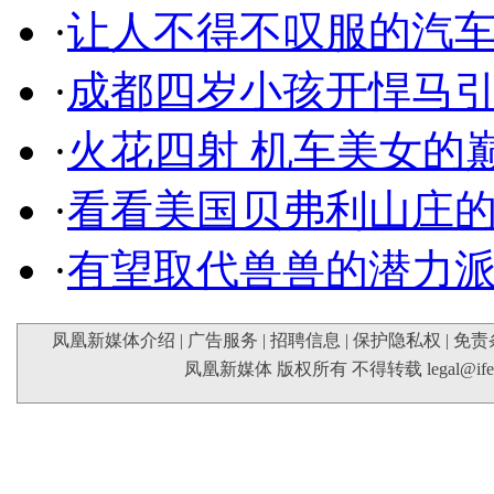
·
让人不得不叹服的汽
·
成都四岁小孩开悍马
·
火花四射 机车美女的
·
看看美国贝弗利山庄
·
有望取代兽兽的潜力
凤凰新媒体介绍
|
广告服务
|
招聘信息
|
保护隐私权
|
免责
凤凰新媒体 版权所有 不得转载
legal@if