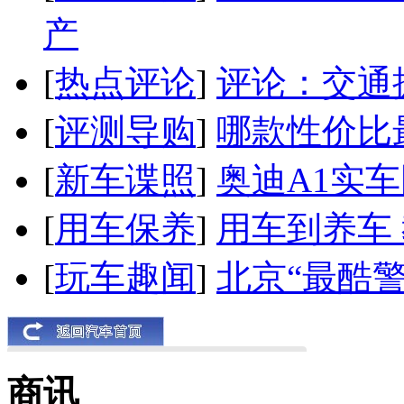
产
[
热点评论
]
评论：交通
[
评测导购
]
哪款性价比
[
新车谍照
]
奥迪A1实
[
用车保养
]
用车到养车
[
玩车趣闻
]
北京“最酷
商讯