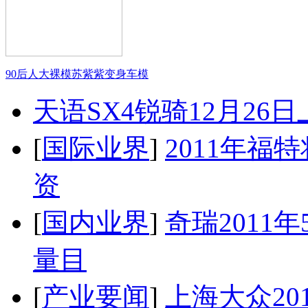
90后人大裸模苏紫紫变身车模
天语SX4锐骑12月26
[
国际业界
]
2011年
资
[
国内业界
]
奇瑞2011
量目
[
产业要闻
]
上海大众20