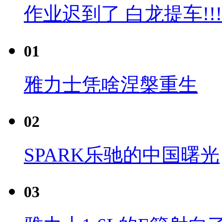
作业迟到了 白龙提车!!!
01
雅力士凭啥涅槃重生
02
SPARK乐驰的中国曙光
03