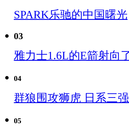
SPARK乐驰的中国曙光
03
雅力士1.6L的E箭射向
04
群狼围攻狮虎 日系三
05