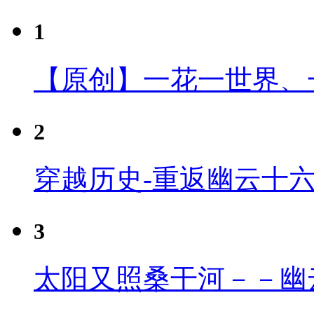
1
【原创】一花一世界、
2
穿越历史-重返幽云十
3
太阳又照桑干河－－幽