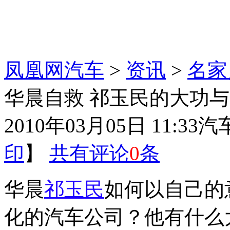
凤凰网汽车
>
资讯
>
名家
华晨自救 祁玉民的大功
2010年03月05日 11:33
汽
印
】
共有评论
0
条
华晨
祁玉民
如何以自己的
化的汽车公司？他有什么