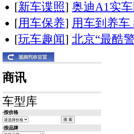
[
新车谍照
]
奥迪A1实
[
用车保养
]
用车到养车
[
玩车趣闻
]
北京“最酷
商讯
车型库
·按价格
·按品牌