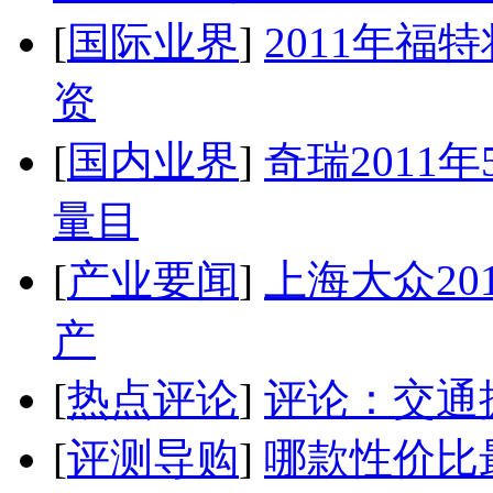
[
国际业界
]
2011年
资
[
国内业界
]
奇瑞2011
量目
[
产业要闻
]
上海大众20
产
[
热点评论
]
评论：交通
[
评测导购
]
哪款性价比