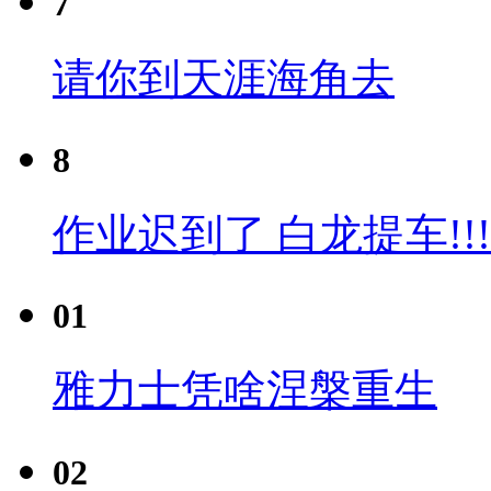
7
请你到天涯海角去
8
作业迟到了 白龙提车!!!
01
雅力士凭啥涅槃重生
02