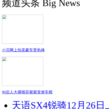
频道头条
Big News
小贝网上拍卖豪车受热捧
90后人大裸模苏紫紫变身车模
天语SX4锐骑12月26