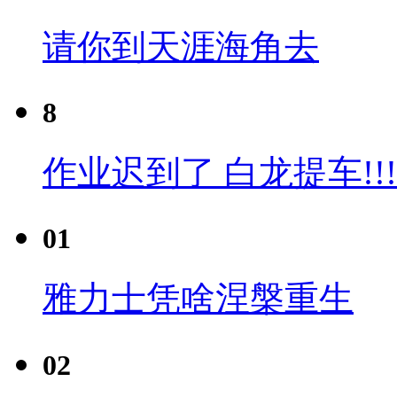
请你到天涯海角去
8
作业迟到了 白龙提车!!!
01
雅力士凭啥涅槃重生
02