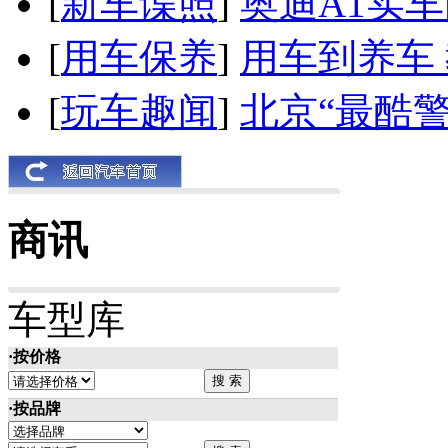
[
新车谍照
]
奥迪A1实
[
用车保养
]
用车到养车
[
玩车趣闻
]
北京“最酷
商讯
车型库
·按价格
·按品牌