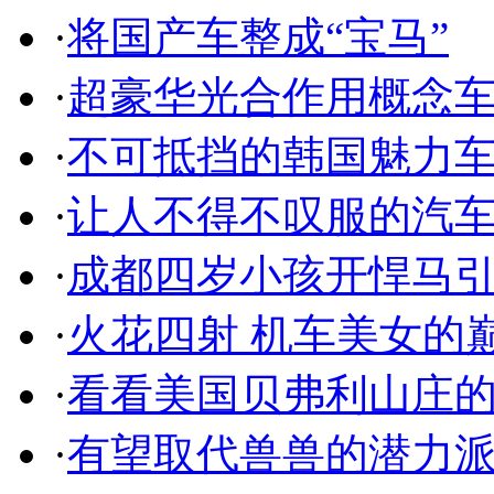
·
将国产车整成“宝马”
·
超豪华光合作用概念
·
不可抵挡的韩国魅力
·
让人不得不叹服的汽
·
成都四岁小孩开悍马
·
火花四射 机车美女的
·
看看美国贝弗利山庄
·
有望取代兽兽的潜力