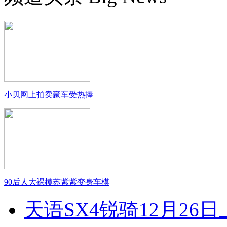
小贝网上拍卖豪车受热捧
90后人大裸模苏紫紫变身车模
天语SX4锐骑12月26