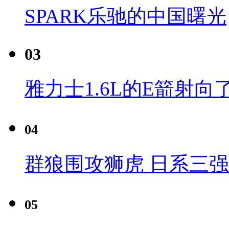
SPARK乐驰的中国曙光
03
雅力士1.6L的E箭射向
04
群狼围攻狮虎 日系三
05