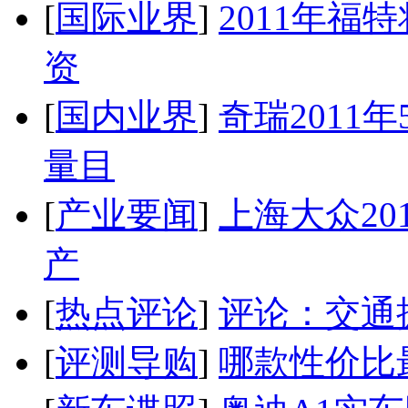
[
国际业界
]
2011年
资
[
国内业界
]
奇瑞2011
量目
[
产业要闻
]
上海大众20
产
[
热点评论
]
评论：交通
[
评测导购
]
哪款性价比