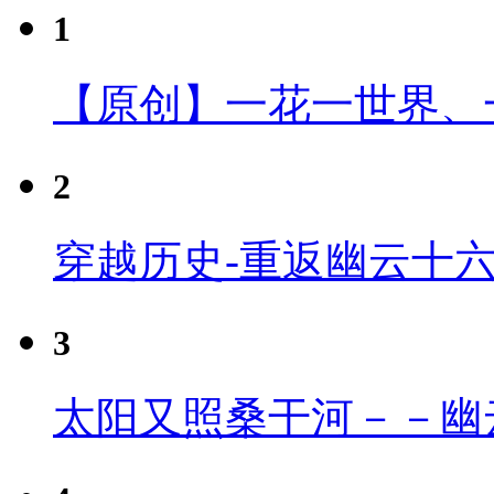
1
【原创】一花一世界、
2
穿越历史-重返幽云十
3
太阳又照桑干河－－幽