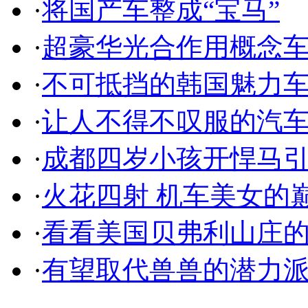
·
将国产车整成“宝马”
·
超豪华光合作用概念
·
不可抵挡的韩国魅力
·
让人不得不叹服的汽
·
成都四岁小孩开悍马
·
火花四射 机车美女的
·
看看美国贝弗利山庄
·
有望取代兽兽的潜力