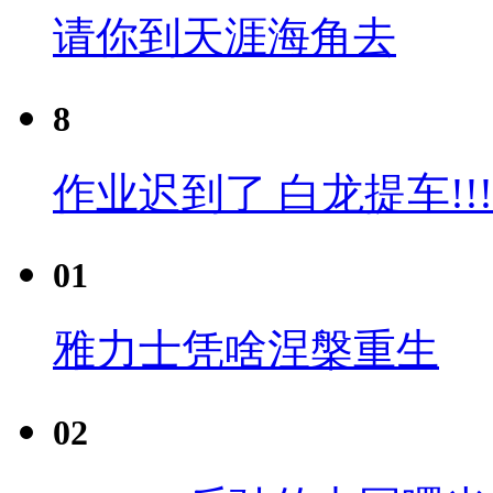
请你到天涯海角去
8
作业迟到了 白龙提车!!!
01
雅力士凭啥涅槃重生
02