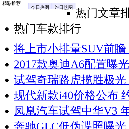
精彩推荐
今日热图
昨日热图
热门文章
热门车款排行
将上市小排量SUV前瞻
2017款奥迪A6配置曝光
试驾奇瑞路虎揽胜极光
现代新款i40价格公布 约
凤凰汽车试驾中华V3 
奔驰GLC低伪谍照曝光