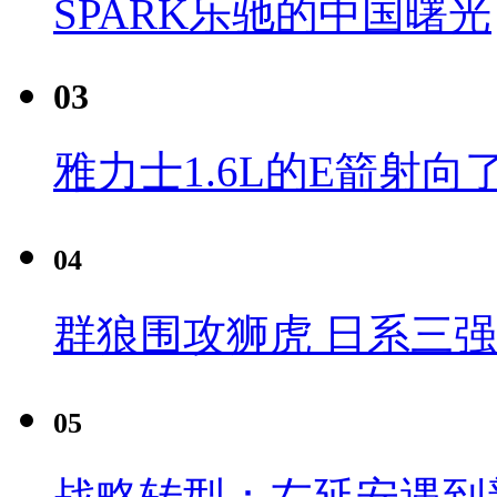
SPARK乐驰的中国曙光
03
雅力士1.6L的E箭射向
04
群狼围攻狮虎 日系三
05