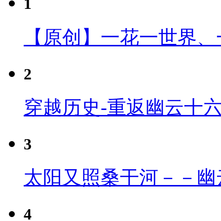
1
【原创】一花一世界、
2
穿越历史-重返幽云十
3
太阳又照桑干河－－幽
4