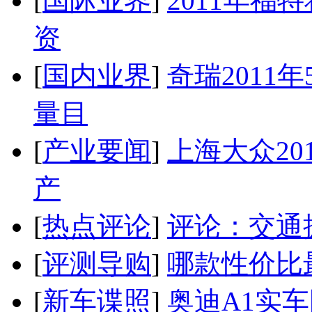
[
国际业界
]
2011年
资
[
国内业界
]
奇瑞2011
量目
[
产业要闻
]
上海大众20
产
[
热点评论
]
评论：交通
[
评测导购
]
哪款性价比
[
新车谍照
]
奥迪A1实