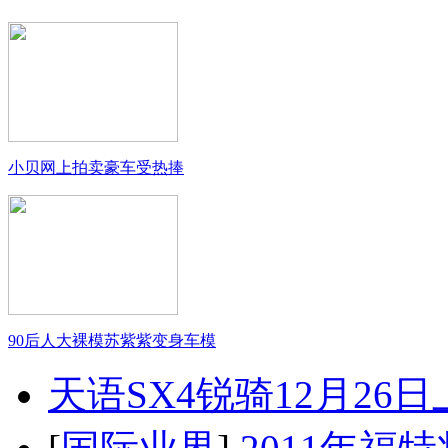
小贝网上拍卖豪车受热捧
90后人大裸模苏紫紫变身车模
天语SX4锐骑12月26