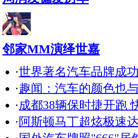
邻家MM演绎世嘉
·
世界著名汽车品牌成
·
趣闻：汽车的颜色也
·
成都38辆保时捷开跑 
·
阿斯顿马丁超炫极速达