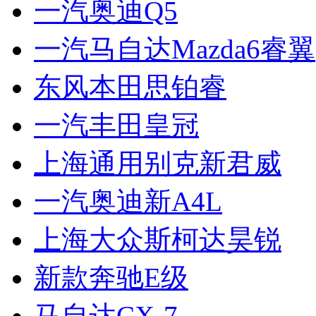
一汽奥迪Q5
一汽马自达Mazda6睿翼
东风本田思铂睿
一汽丰田皇冠
上海通用别克新君威
一汽奥迪新A4L
上海大众斯柯达昊锐
新款奔驰E级
马自达CX-7