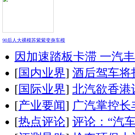
90后人大裸模苏紫紫变身车模
因加速踏板卡滞 一汽丰田
[
国内业界
]
酒后驾车将扣
[
国际业界
]
北汽欲香港
[
产业要闻
]
广汽掌控长
[
热点评论
]
评论：“汽