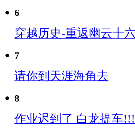
6
穿越历史-重返幽云十六
7
请你到天涯海角去
8
作业迟到了 白龙提车!!!