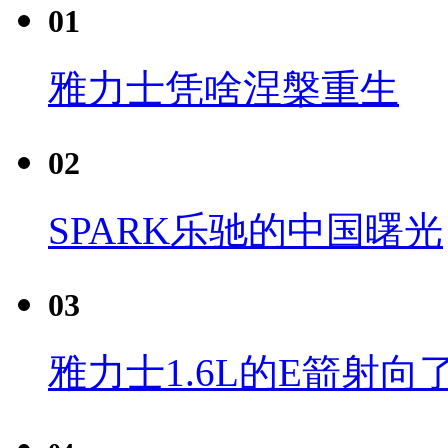
01
雅力士凭啥涅槃重生
02
SPARK乐驰的中国曙光
03
雅力士1.6L的E箭射向