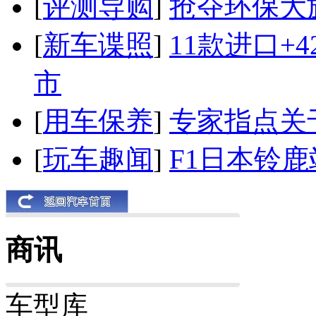
[
评测导购
]
抢夺环保大
[
新车谍照
]
11款进口+
市
[
用车保养
]
专家指点关
[
玩车趣闻
]
F1日本铃
商讯
车型库