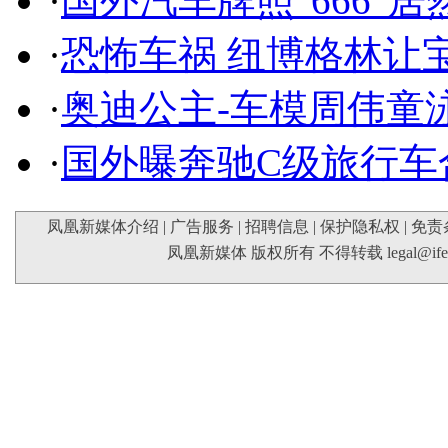
·
国外汽车牌照"666"
·
恐怖车祸 纽博格林让
·
奥迪公主-车模周伟童
·
国外曝奔驰C级旅行车
凤凰新媒体介绍
|
广告服务
|
招聘信息
|
保护隐私权
|
免责
凤凰新媒体 版权所有 不得转载
legal@if