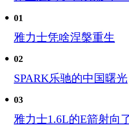
01
雅力士凭啥涅槃重生
02
SPARK乐驰的中国曙光
03
雅力士1.6L的E箭射向