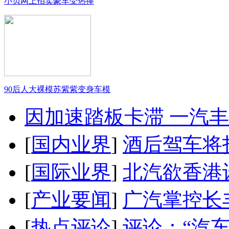
小贝网上拍卖豪车受热捧
90后人大裸模苏紫紫变身车模
因加速踏板卡滞 一汽丰田
[
国内业界
]
酒后驾车将扣
[
国际业界
]
北汽欲香港
[
产业要闻
]
广汽掌控长
[
热点评论
]
评论：“汽