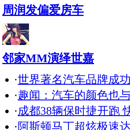
周润发偏爱房车
邻家MM演绎世嘉
·
世界著名汽车品牌成
·
趣闻：汽车的颜色也
·
成都38辆保时捷开跑 
·
阿斯顿马丁超炫极速达