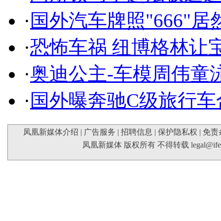
·
国外汽车牌照"666"
·
恐怖车祸 纽博格林让
·
奥迪公主-车模周伟童
·
国外曝奔驰C级旅行车
凤凰新媒体介绍
|
广告服务
|
招聘信息
|
保护隐私权
|
免责
凤凰新媒体 版权所有 不得转载
legal@if