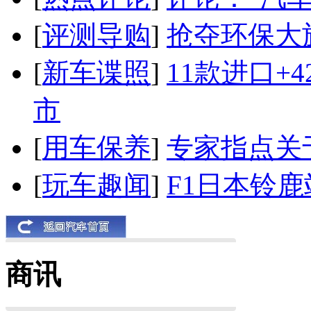
[
评测导购
]
抢夺环保大
[
新车谍照
]
11款进口+
市
[
用车保养
]
专家指点关
[
玩车趣闻
]
F1日本铃
商讯