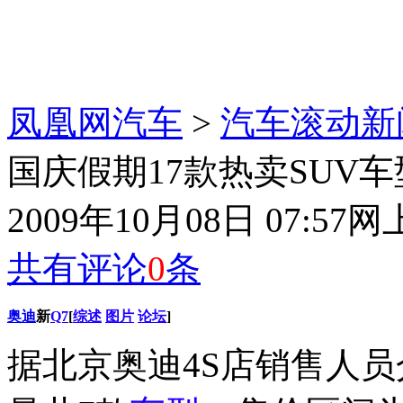
凤凰网汽车
>
汽车滚动新
国庆假期17款热卖SUV车型
2009年10月08日 07:57
网
共有评论
0
条
奥迪
新
Q7
[
综述
图片
论坛
]
据北京奥迪4S店销售人员