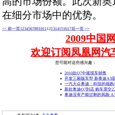
高的市场份额。此次新奥
在细分市场中的优势。
<< 前一页
1
2
3
4
5
6
7
8
9
10
11
12
13
14
15
16
17
后一页 >>
2009中
欢迎订阅凤凰网汽
您可能对这些感兴趣：
2010款Q7中规现车销售
开发三厢版车型 新奥迪A3
一汽大众奥迪：科技的领跑
新款奥迪Q7到店 购车需交
奥迪没有产能过剩的风险 A