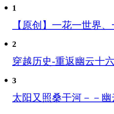
1
【原创】一花一世界、
2
穿越历史-重返幽云十
3
太阳又照桑干河－－幽