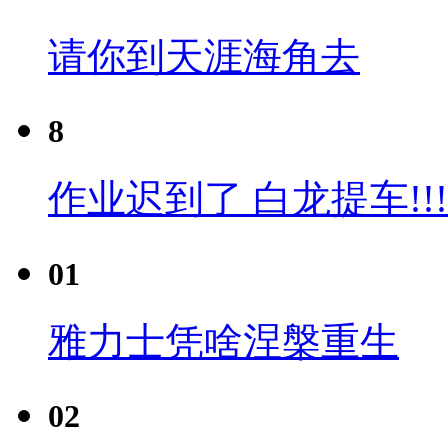
请你到天涯海角去
8
作业迟到了 白龙提车!!!
01
雅力士凭啥涅槃重生
02