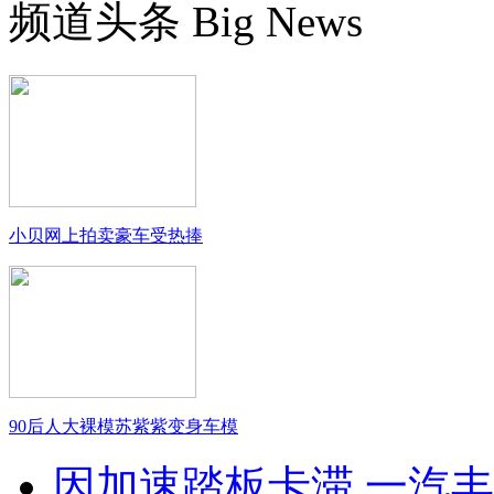
频道头条
Big News
小贝网上拍卖豪车受热捧
90后人大裸模苏紫紫变身车模
因加速踏板卡滞 一汽丰田