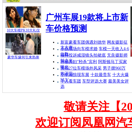
广州车展19款将上市新
车价格预测
10大车模PK10大礼仪
新富豪看车团偶遇刘德华
网友摄影征
文大赛
小伙现场向车模求婚
车模一天收入4-6
位数
模特投诉咸湿镜头拍裙底
无良摄影师
豪华车缘何引来热捧
拍走光
神秘夫妇“秒杀”宾利
阿斯顿马丁买家
曝光
实拍27位车模场外风采
男子掷960万
购迈巴
小李湘惊现车展
十款最贵车
十大火爆
SUV
千人看车团
车型评选大赛
最美美女评
选
敬请关注【2
欢迎订阅凤凰网汽