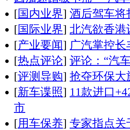
[
国内业界
]
酒后驾车将扣
[
国际业界
]
北汽欲香港
[
产业要闻
]
广汽掌控长
[
热点评论
]
评论：“汽
[
评测导购
]
抢夺环保大
[
新车谍照
]
11款进口+
市
[
用车保养
]
专家指点关