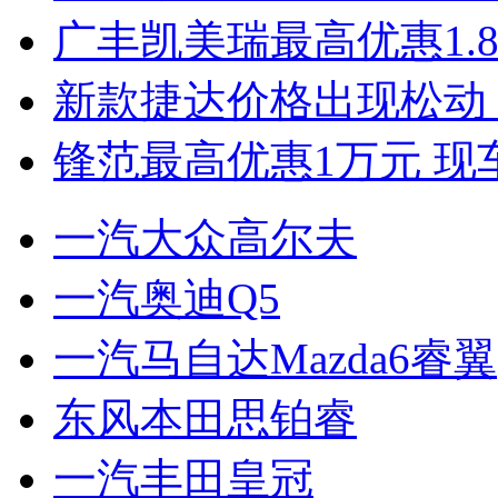
广丰凯美瑞最高优惠1.
新款捷达价格出现松动 
锋范最高优惠1万元 现
一汽大众高尔夫
一汽奥迪Q5
一汽马自达Mazda6睿翼
东风本田思铂睿
一汽丰田皇冠