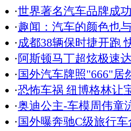
·
世界著名汽车品牌成
·
趣闻：汽车的颜色也
·
成都38辆保时捷开跑 
·
阿斯顿马丁超炫极速达
·
国外汽车牌照"666"
·
恐怖车祸 纽博格林让
·
奥迪公主-车模周伟童
·
国外曝奔驰C级旅行车