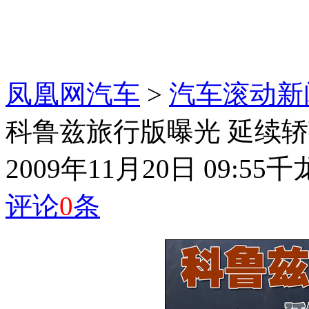
凤凰网汽车
>
汽车滚动新
科鲁兹旅行版曝光 延续
2009年11月20日 09:55
千
评论
0
条