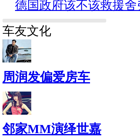
德国政府该不该救援舍
车友文化
周润发偏爱房车
邻家MM演绎世嘉