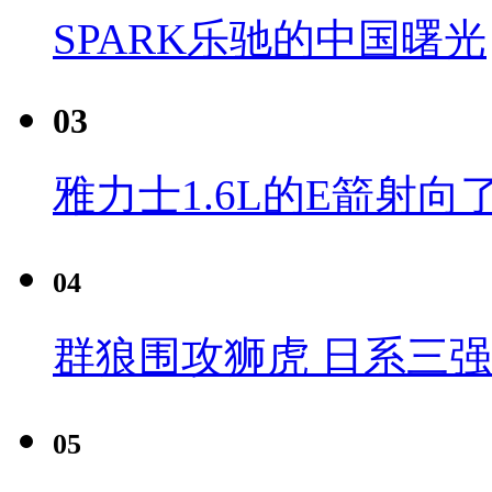
SPARK乐驰的中国曙光
03
雅力士1.6L的E箭射向
04
群狼围攻狮虎 日系三
05