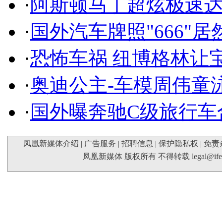
·
阿斯顿马丁超炫极速达
·
国外汽车牌照"666"
·
恐怖车祸 纽博格林让
·
奥迪公主-车模周伟童
·
国外曝奔驰C级旅行车
凤凰新媒体介绍
|
广告服务
|
招聘信息
|
保护隐私权
|
免责
凤凰新媒体 版权所有 不得转载
legal@if