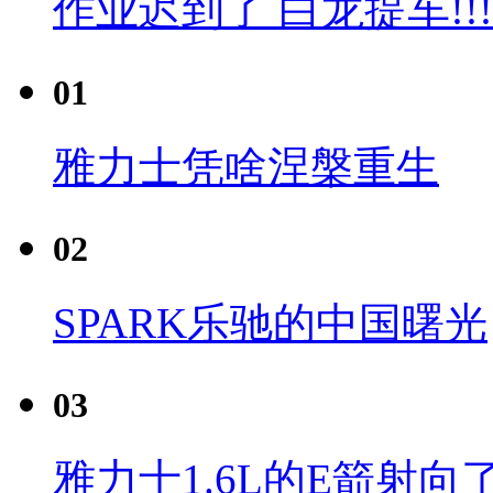
作业迟到了 白龙提车!!!
01
雅力士凭啥涅槃重生
02
SPARK乐驰的中国曙光
03
雅力士1.6L的E箭射向