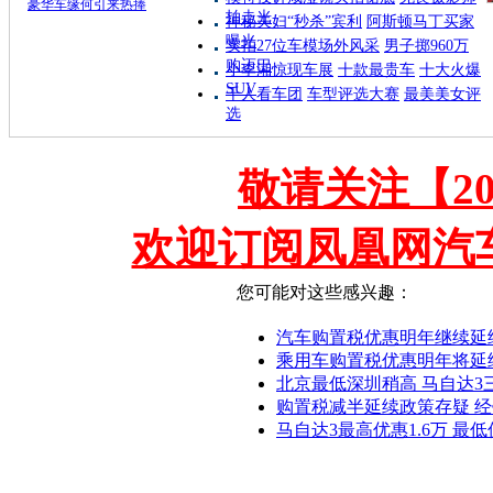
豪华车缘何引来热捧
拍走光
神秘夫妇“秒杀”宾利
阿斯顿马丁买家
曝光
实拍27位车模场外风采
男子掷960万
购迈巴
小李湘惊现车展
十款最贵车
十大火爆
SUV
千人看车团
车型评选大赛
最美美女评
选
敬请关注【2
欢迎订阅凤凰网汽
您可能对这些感兴趣：
汽车购置税优惠明年继续延
乘用车购置税优惠明年将延
北京最低深圳稍高 马自达3
购置税减半延续政策存疑 
马自达3最高优惠1.6万 最低