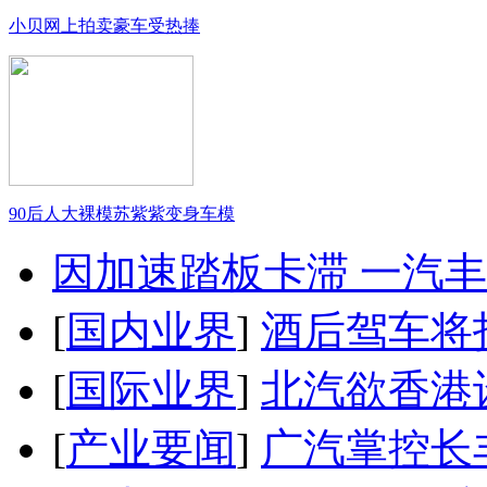
小贝网上拍卖豪车受热捧
90后人大裸模苏紫紫变身车模
因加速踏板卡滞 一汽丰田
[
国内业界
]
酒后驾车将扣
[
国际业界
]
北汽欲香港
[
产业要闻
]
广汽掌控长