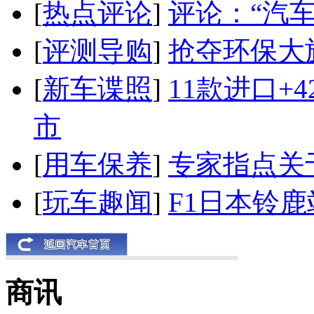
[
热点评论
]
评论：“汽
[
评测导购
]
抢夺环保大
[
新车谍照
]
11款进口+
市
[
用车保养
]
专家指点关
[
玩车趣闻
]
F1日本铃
商讯