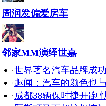
周润发偏爱房车
邻家MM演绎世嘉
·
世界著名汽车品牌成
·
趣闻：汽车的颜色也
·
成都38辆保时捷开跑 