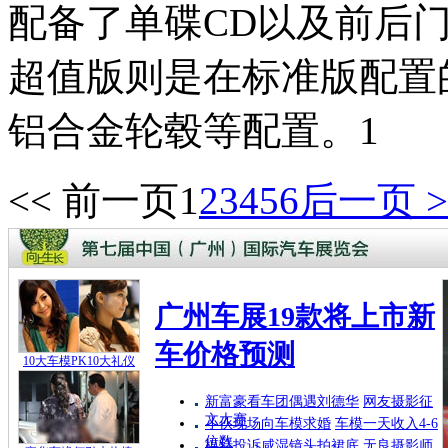
配备了单碟CD以及前后门
超值版则是在标准版配置
铝合金轮毂等配置。1
<< 前一页
1
2
3
4
5
6
后一页 >
广州车展19款将上市新
车价格预测
10大车模PK10大礼仪
新富豪看车团偶遇刘德华
网友摄影征
文大赛
小伙现场向车模求婚
车模一天收入4-6
位数
模特投诉咸湿镜头拍裙底
无良摄影师