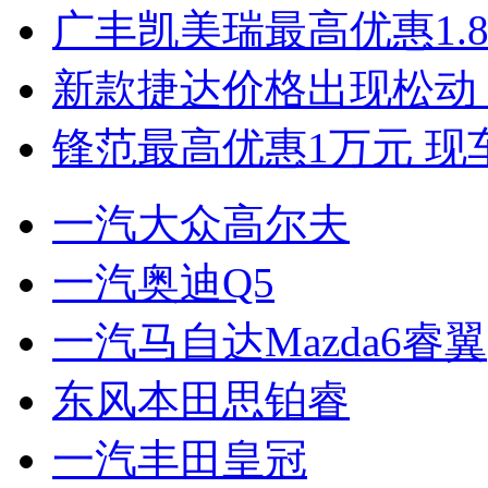
广丰凯美瑞最高优惠1.
新款捷达价格出现松动 
锋范最高优惠1万元 现
一汽大众高尔夫
一汽奥迪Q5
一汽马自达Mazda6睿翼
东风本田思铂睿
一汽丰田皇冠