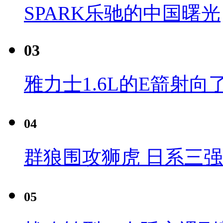
SPARK乐驰的中国曙光
03
雅力士1.6L的E箭射向
04
群狼围攻狮虎 日系三
05