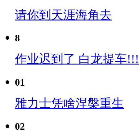
请你到天涯海角去
8
作业迟到了 白龙提车!!!
01
雅力士凭啥涅槃重生
02