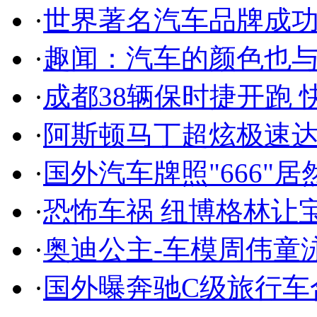
·
世界著名汽车品牌成
·
趣闻：汽车的颜色也
·
成都38辆保时捷开跑 
·
阿斯顿马丁超炫极速达
·
国外汽车牌照"666"
·
恐怖车祸 纽博格林让
·
奥迪公主-车模周伟童
·
国外曝奔驰C级旅行车