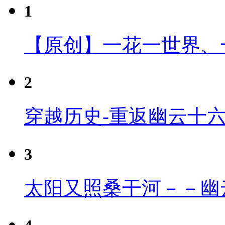
1
【原创】一花一世界、
2
穿越历史-重返幽云十
3
太阳又照桑干河－－幽