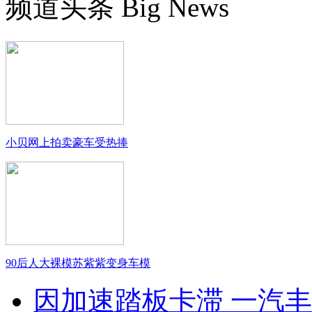
频道头条
Big News
小贝网上拍卖豪车受热捧
90后人大裸模苏紫紫变身车模
因加速踏板卡滞 一汽丰田