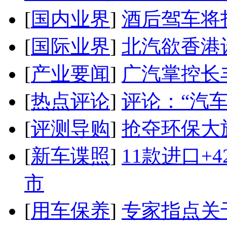
[
国内业界
]
酒后驾车将扣
[
国际业界
]
北汽欲香港
[
产业要闻
]
广汽掌控长
[
热点评论
]
评论：“汽
[
评测导购
]
抢夺环保大
[
新车谍照
]
11款进口+
市
[
用车保养
]
专家指点关