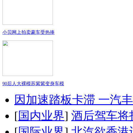
小贝网上拍卖豪车受热捧
90后人大裸模苏紫紫变身车模
因加速踏板卡滞 一汽丰田
[
国内业界
]
酒后驾车将扣
[
国际业界
]
北汽欲香港