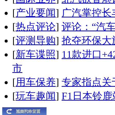
[
产业要闻
]
广汽掌控长
[
热点评论
]
评论：“汽
[
评测导购
]
抢夺环保大
[
新车谍照
]
11款进口+
市
[
用车保养
]
专家指点关
[
玩车趣闻
]
F1日本铃