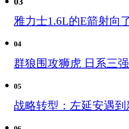
03
雅力士1.6L的E箭射向
04
群狼围攻狮虎 日系三
05
战略转型：左延安遇到
06