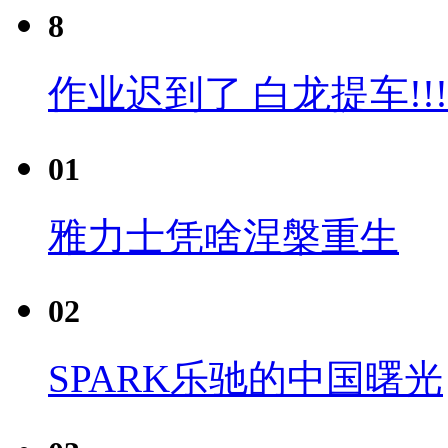
8
作业迟到了 白龙提车!!!
01
雅力士凭啥涅槃重生
02
SPARK乐驰的中国曙光