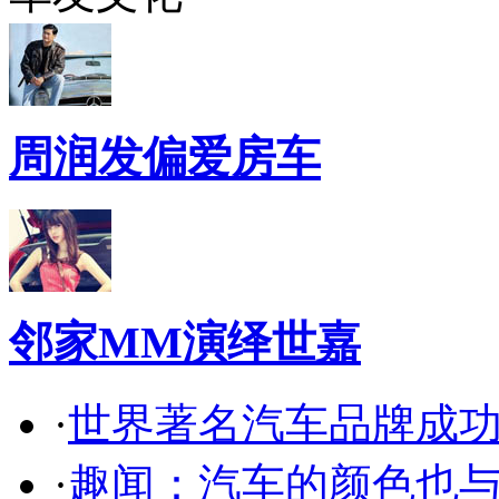
周润发偏爱房车
邻家MM演绎世嘉
·
世界著名汽车品牌成
·
趣闻：汽车的颜色也