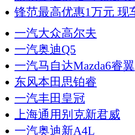
锋范最高优惠1万元 现
一汽大众高尔夫
一汽奥迪Q5
一汽马自达Mazda6睿翼
东风本田思铂睿
一汽丰田皇冠
上海通用别克新君威
一汽奥迪新A4L