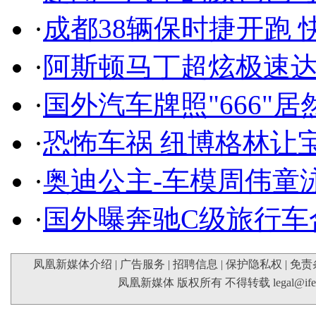
·
成都38辆保时捷开跑 
·
阿斯顿马丁超炫极速达
·
国外汽车牌照"666"
·
恐怖车祸 纽博格林让
·
奥迪公主-车模周伟童
·
国外曝奔驰C级旅行车
凤凰新媒体介绍
|
广告服务
|
招聘信息
|
保护隐私权
|
免责
凤凰新媒体 版权所有 不得转载
legal@if