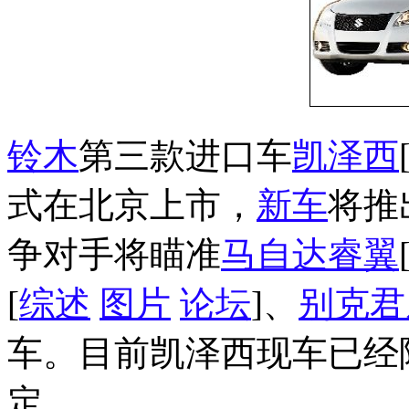
铃木
第三款进口车
凯泽西
式在北京上市，
新车
将推
争对手将瞄准
马自达
睿翼
[
综述
图片
论坛
]、
别克
君
车。目前凯泽西现车已经
定。