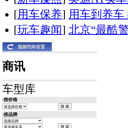
[
用车保养
]
用车到养车
[
玩车趣闻
]
北京“最酷
商讯
车型库
·按价格
·按品牌