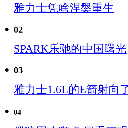
雅力士凭啥涅槃重生
02
SPARK乐驰的中国曙光
03
雅力士1.6L的E箭射向
04