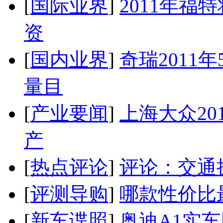
[
国际业界
]
2011年
资
[
国内业界
]
奇瑞2011
量目
[
产业要闻
]
上海大众20
产
[
热点评论
]
评论：交通
[
评测导购
]
哪款性价比
[
新车谍照
]
奥迪A1实