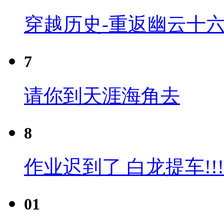
穿越历史-重返幽云十六
7
请你到天涯海角去
8
作业迟到了 白龙提车!!!
01