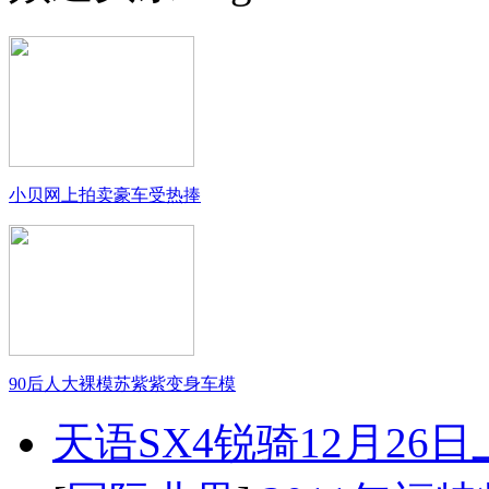
小贝网上拍卖豪车受热捧
90后人大裸模苏紫紫变身车模
天语SX4锐骑12月26