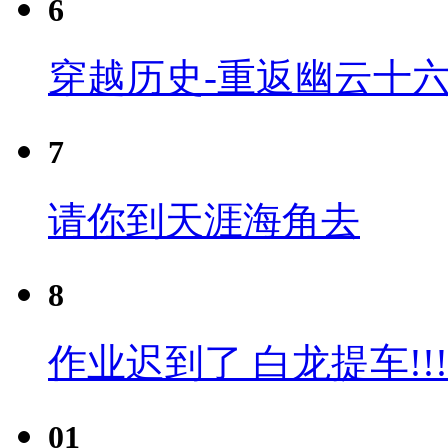
6
穿越历史-重返幽云十六
7
请你到天涯海角去
8
作业迟到了 白龙提车!!!
01