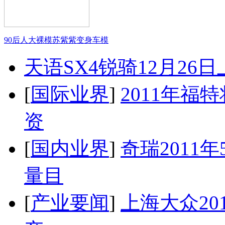
90后人大裸模苏紫紫变身车模
天语SX4锐骑12月26
[
国际业界
]
2011年
资
[
国内业界
]
奇瑞2011
量目
[
产业要闻
]
上海大众20