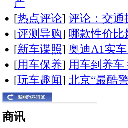
产
[
热点评论
]
评论：交通
[
评测导购
]
哪款性价比
[
新车谍照
]
奥迪A1实
[
用车保养
]
用车到养车
[
玩车趣闻
]
北京“最酷
商讯