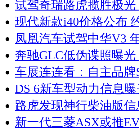
试驾奇瑞路虎揽胜极光
现代新款i40价格公布 约
凤凰汽车试驾中华V3 
奔驰GLC低伪谍照曝光
车展连连看：自主品牌S
DS 6新车型动力信息曝光
路虎发现神行柴油版信
新一代三菱ASX或推EV