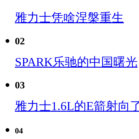
雅力士凭啥涅槃重生
02
SPARK乐驰的中国曙光
03
雅力士1.6L的E箭射向
04