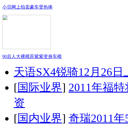
小贝网上拍卖豪车受热捧
90后人大裸模苏紫紫变身车模
天语SX4锐骑12月26
[
国际业界
]
2011年
资
[
国内业界
]
奇瑞2011