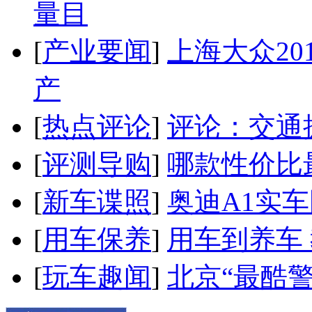
量目
[
产业要闻
]
上海大众20
产
[
热点评论
]
评论：交通
[
评测导购
]
哪款性价比
[
新车谍照
]
奥迪A1实
[
用车保养
]
用车到养车
[
玩车趣闻
]
北京“最酷