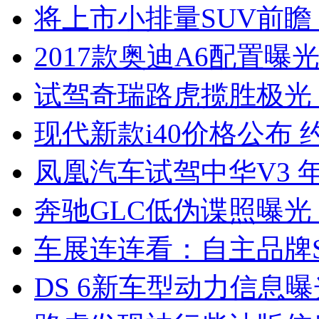
将上市小排量SUV前瞻
2017款奥迪A6配置曝光
试驾奇瑞路虎揽胜极光
现代新款i40价格公布 约
凤凰汽车试驾中华V3 
奔驰GLC低伪谍照曝光
车展连连看：自主品牌S
DS 6新车型动力信息曝光