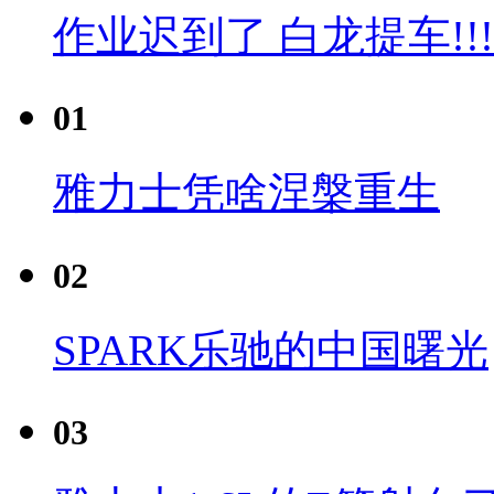
作业迟到了 白龙提车!!!
01
雅力士凭啥涅槃重生
02
SPARK乐驰的中国曙光
03