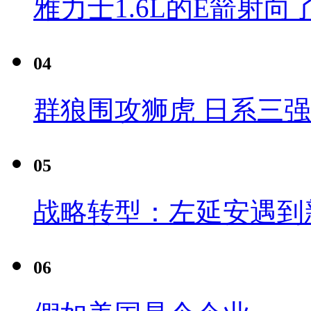
雅力士1.6L的E箭射向
04
群狼围攻狮虎 日系三
05
战略转型：左延安遇到
06