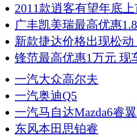
2011款逍客有望年底上市
广丰凯美瑞最高优惠1.
新款捷达价格出现松动 
锋范最高优惠1万元 现
一汽大众高尔夫
一汽奥迪Q5
一汽马自达Mazda6睿翼
东风本田思铂睿