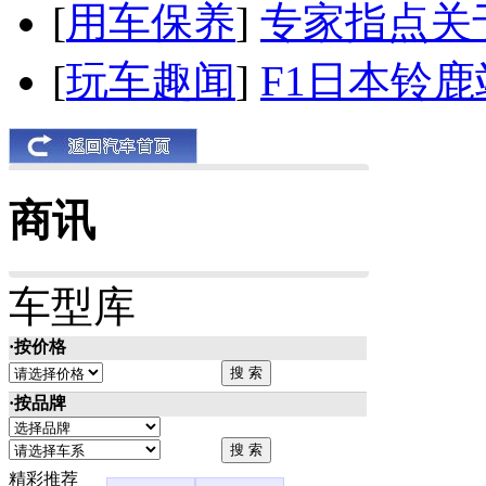
[
用车保养
]
专家指点关
[
玩车趣闻
]
F1日本铃
商讯
车型库
·按价格
·按品牌
精彩推荐