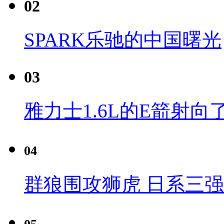
02
SPARK乐驰的中国曙光
03
雅力士1.6L的E箭射向
04
群狼围攻狮虎 日系三