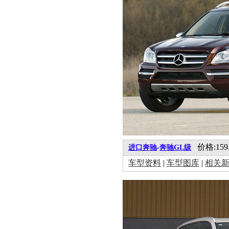
价格:159.
进口奔驰
-
奔驰GL级
车型资料
|
车型图库
|
相关