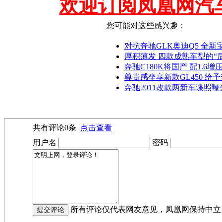
欢迎订阅凤凰网汽
您可能对这些感兴趣：
对抗奔驰GLK奥迪Q5 全新
厚积薄发 四款成熟车型的“后来
奔驰C180K将国产 配1.6增
尊贵感坐享新款GL450 给
奔驰2011改款两新车谍照曝光
共有评论
0
条
点击查看
用户名
密码
所有评论仅代表网友意见，凤凰网保持中立