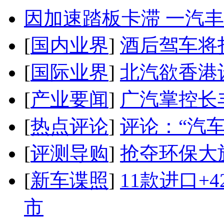
因加速踏板卡滞 一汽丰田
[
国内业界
]
酒后驾车将扣
[
国际业界
]
北汽欲香港
[
产业要闻
]
广汽掌控长
[
热点评论
]
评论：“汽
[
评测导购
]
抢夺环保大
[
新车谍照
]
11款进口+
市