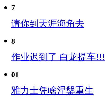
7
请你到天涯海角去
8
作业迟到了 白龙提车!!!
01
雅力士凭啥涅槃重生