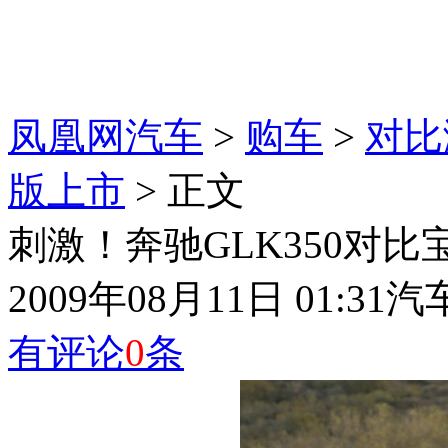
凤凰网汽车
>
购车
>
对比
版上市
> 正文
刺激！奔驰GLK350对比宝马X
2009年08月11日 01:31
汽
有评论
0
条