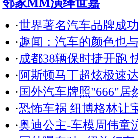
邻家MM演绎世嘉
·
世界著名汽车品牌成
·
趣闻：汽车的颜色也
·
成都38辆保时捷开跑 
·
阿斯顿马丁超炫极速达
·
国外汽车牌照"666"
·
恐怖车祸 纽博格林让
·
奥迪公主-车模周伟童