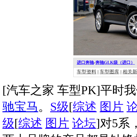
进口奔驰
-
奔驰GLK级（进口）
车型资料
|
车型图库
|
相关
[汽车之家 车型PK]平
驰
宝马
。
S级
[
综述
图片
级
[
综述
图片
论坛
]对5系