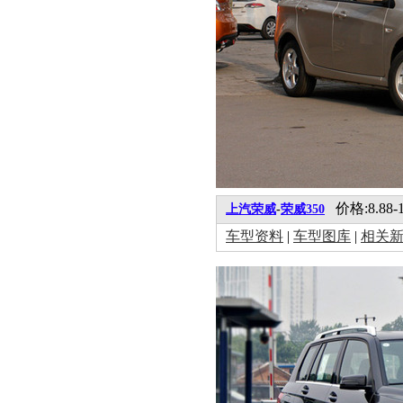
价格:8.88-1
上汽荣威
-
荣威350
车型资料
|
车型图库
|
相关