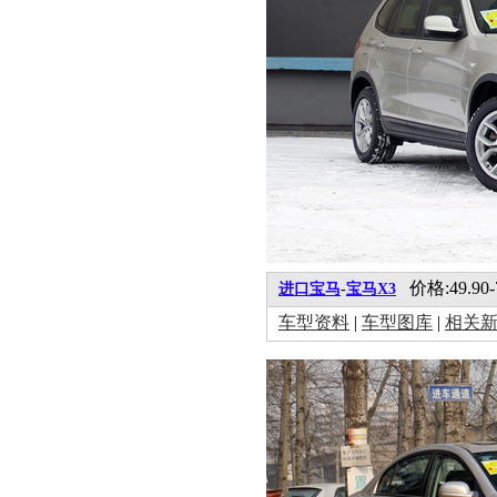
价格:49.90-
进口宝马
-
宝马X3
车型资料
|
车型图库
|
相关