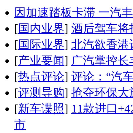
因加速踏板卡滞 一汽丰田
[
国内业界
]
酒后驾车将扣
[
国际业界
]
北汽欲香港
[
产业要闻
]
广汽掌控长
[
热点评论
]
评论：“汽
[
评测导购
]
抢夺环保大
[
新车谍照
]
11款进口+
市