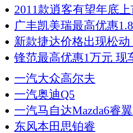
2011款逍客有望年底上市
广丰凯美瑞最高优惠1.
新款捷达价格出现松动 
锋范最高优惠1万元 现
一汽大众高尔夫
一汽奥迪Q5
一汽马自达Mazda6睿翼
东风本田思铂睿