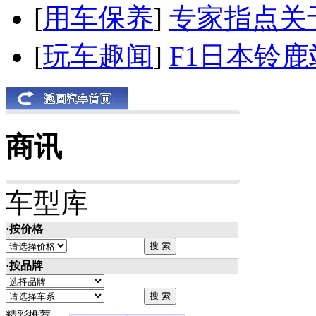
[
用车保养
]
专家指点关
[
玩车趣闻
]
F1日本铃
商讯
车型库
·按价格
·按品牌
精彩推荐