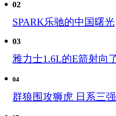
02
SPARK乐驰的中国曙光
03
雅力士1.6L的E箭射向
04
群狼围攻狮虎 日系三