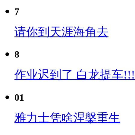
7
请你到天涯海角去
8
作业迟到了 白龙提车!!!
01
雅力士凭啥涅槃重生