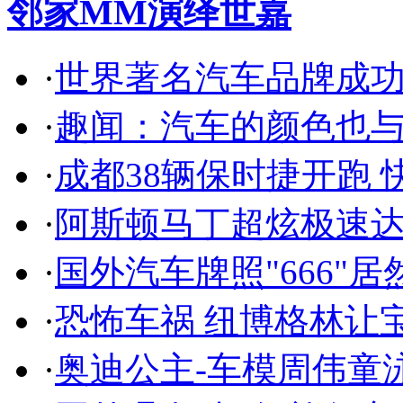
邻家MM演绎世嘉
·
世界著名汽车品牌成
·
趣闻：汽车的颜色也
·
成都38辆保时捷开跑 
·
阿斯顿马丁超炫极速达
·
国外汽车牌照"666"
·
恐怖车祸 纽博格林让
·
奥迪公主-车模周伟童