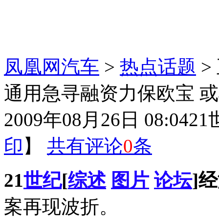
凤凰网汽车
>
热点话题
>
通用急寻融资力保欧宝 
2009年08月26日 08:04
2
印
】
共有评论
0
条
21
世纪
[
综述
图片
论坛
]
案再现波折。