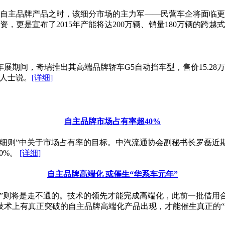
纷纷推出自主品牌产品之时，该细分市场的主力军——民营车企将面
更是宣布了2015年产能将达200万辆、销量180万辆的跨越
期间，奇瑞推出其高端品牌轿车G5自动挡车型，售价15.28万~
关人士说。
[详细]
自主品牌市场占有率超40%
细则”中关于市场占有率的目标。中汽流通协会副秘书长罗磊近期
0%。
[详细]
自主品牌高端化 或催生“华系车元年”
路”则将是走不通的。技术的领先才能完成高端化，此前一批借用
术上有真正突破的自主品牌高端化产品出现，才能催生真正的“