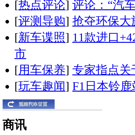
[
热点评论
]
评论：“汽
[
评测导购
]
抢夺环保大
[
新车谍照
]
11款进口+
市
[
用车保养
]
专家指点关
[
玩车趣闻
]
F1日本铃
商讯