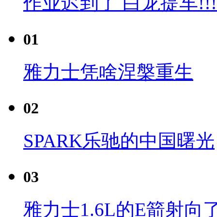
作业迟到了 白龙提车!!!
01
雅力士凭啥涅槃重生
02
SPARK乐驰的中国曙光
03
雅力士1.6L的E箭射向