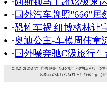
·
阿斯顿马丁超炫极速达
·
国外汽车牌照"666"
·
恐怖车祸 纽博格林让
·
奥迪公主-车模周伟童
·
国外曝奔驰C级旅行车
凤凰新媒体介绍
|
广告服务
|
招聘信息
|
保护隐私权
|
免责
凤凰新媒体 版权所有 不得转载
legal@if