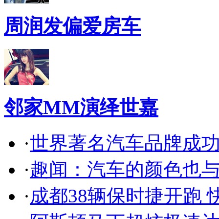
周润发偏爱房车
邻家MM演绎世嘉
·
世界著名汽车品牌成
·
趣闻：汽车的颜色也
·
成都38辆保时捷开跑 