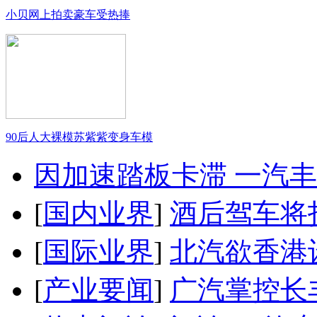
小贝网上拍卖豪车受热捧
90后人大裸模苏紫紫变身车模
因加速踏板卡滞 一汽丰田
[
国内业界
]
酒后驾车将扣
[
国际业界
]
北汽欲香港
[
产业要闻
]
广汽掌控长